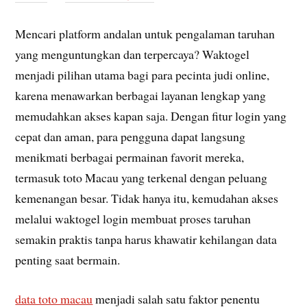
Mencari platform andalan untuk pengalaman taruhan
yang menguntungkan dan terpercaya? Waktogel
menjadi pilihan utama bagi para pecinta judi online,
karena menawarkan berbagai layanan lengkap yang
memudahkan akses kapan saja. Dengan fitur login yang
cepat dan aman, para pengguna dapat langsung
menikmati berbagai permainan favorit mereka,
termasuk toto Macau yang terkenal dengan peluang
kemenangan besar. Tidak hanya itu, kemudahan akses
melalui waktogel login membuat proses taruhan
semakin praktis tanpa harus khawatir kehilangan data
penting saat bermain.
data toto macau
menjadi salah satu faktor penentu