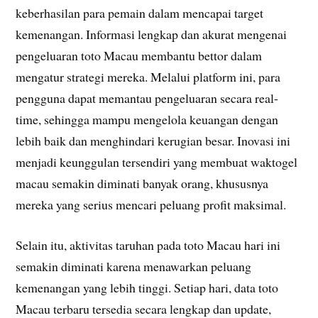
keberhasilan para pemain dalam mencapai target
kemenangan. Informasi lengkap dan akurat mengenai
pengeluaran toto Macau membantu bettor dalam
mengatur strategi mereka. Melalui platform ini, para
pengguna dapat memantau pengeluaran secara real-
time, sehingga mampu mengelola keuangan dengan
lebih baik dan menghindari kerugian besar. Inovasi ini
menjadi keunggulan tersendiri yang membuat waktogel
macau semakin diminati banyak orang, khususnya
mereka yang serius mencari peluang profit maksimal.
Selain itu, aktivitas taruhan pada toto Macau hari ini
semakin diminati karena menawarkan peluang
kemenangan yang lebih tinggi. Setiap hari, data toto
Macau terbaru tersedia secara lengkap dan update,