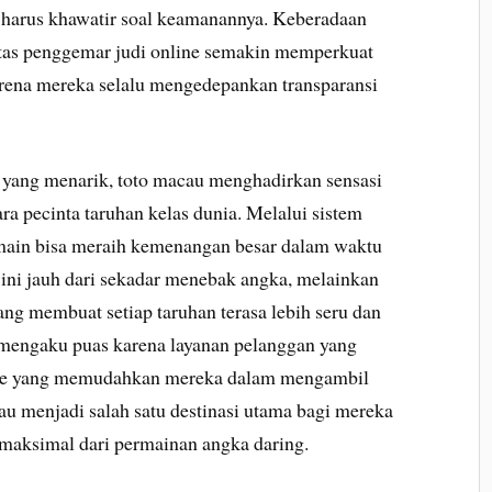
a harus khawatir soal keamanannya. Keberadaan
tas penggemar judi online semakin memperkuat
karena mereka selalu mengedepankan transparansi
yang menarik, toto macau menghadirkan sensasi
a pecinta taruhan kelas dunia. Melalui sistem
emain bisa meraih kemenangan besar dalam waktu
 ini jauh dari sekadar menebak angka, melainkan
 yang membuat setiap taruhan terasa lebih seru dan
mengaku puas karena layanan pelanggan yang
time yang memudahkan mereka dalam mengambil
u menjadi salah satu destinasi utama bagi mereka
maksimal dari permainan angka daring.