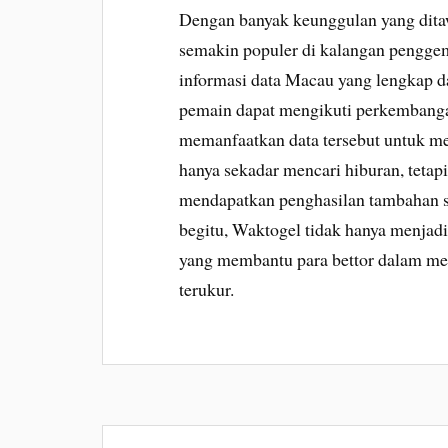
Dengan banyak keunggulan yang dita
semakin populer di kalangan penggem
informasi data Macau yang lengkap da
pemain dapat mengikuti perkembanga
memanfaatkan data tersebut untuk me
hanya sekadar mencari hiburan, tetap
mendapatkan penghasilan tambahan s
begitu, Waktogel tidak hanya menjadi
yang membantu para bettor dalam men
terukur.