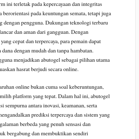
rm ini terletak pada kepercayaan dan integritas
a berorientasi pada keuntungan semata, tetapi juga
 dengan pengguna. Dukungan teknologi terbaru
n lancar dan aman dari gangguan. Dengan
yang cepat dan terpercaya, para pemain dapat
n dana dengan mudah dan tanpa hambatan.
una menjadikan abutogel sebagai pilihan utama
skan hasrat berjudi secara online.
taruhan online bukan cuma soal keberuntungan,
lih platform yang tepat. Dalam hal ini, abutogel
 sempurna antara inovasi, keamanan, serta
engandalkan prediksi terpercaya dan sistem yang
ngalaman berbeda yang penuh sensasi dan
ntuk bergabung dan membuktikan sendiri