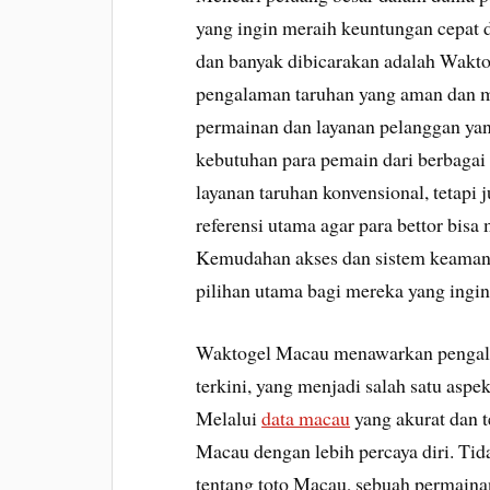
yang ingin meraih keuntungan cepat d
dan banyak dibicarakan adalah Wakt
pengalaman taruhan yang aman dan m
permainan dan layanan pelanggan y
kebutuhan para pemain dari berbagai 
layanan taruhan konvensional, tetapi
referensi utama agar para bettor bisa
Kemudahan akses dan sistem keaman
pilihan utama bagi mereka yang ingin
Waktogel Macau menawarkan pengala
terkini, yang menjadi salah satu aspe
Melalui
data macau
yang akurat dan 
Macau dengan lebih percaya diri. Tid
tentang toto Macau, sebuah permain