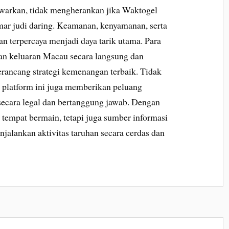
warkan, tidak mengherankan jika Waktogel
ar judi daring. Keamanan, kenyamanan, serta
n terpercaya menjadi daya tarik utama. Para
n keluaran Macau secara langsung dan
rancang strategi kemenangan terbaik. Tidak
i platform ini juga memberikan peluang
ecara legal dan bertanggung jawab. Dengan
 tempat bermain, tetapi juga sumber informasi
jalankan aktivitas taruhan secara cerdas dan