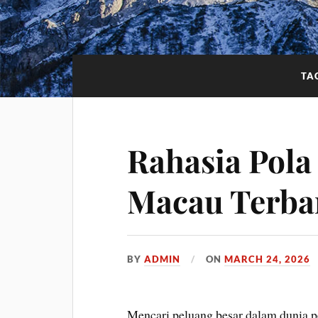
TA
Rahasia Pola
Macau Terba
BY
ADMIN
ON
MARCH 24, 2026
Mencari peluang besar dalam dunia p