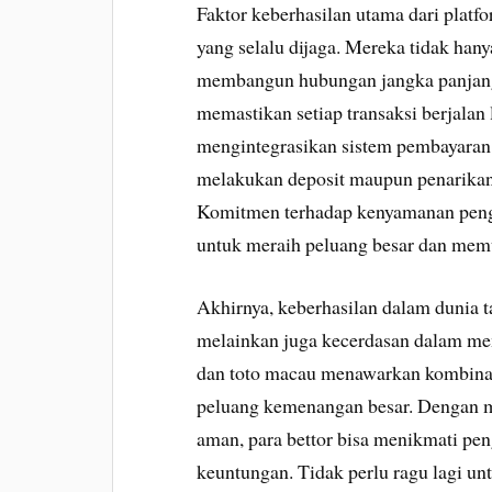
Faktor keberhasilan utama dari platfo
yang selalu dijaga. Mereka tidak hany
membangun hubungan jangka panjang
memastikan setiap transaksi berjala
mengintegrasikan sistem pembayaran 
melakukan deposit maupun penarika
Komitmen terhadap kenyamanan pengg
untuk meraih peluang besar dan memua
Akhirnya, keberhasilan dalam dunia 
melainkan juga kecerdasan dalam memi
dan toto macau menawarkan kombinasi
peluang kemenangan besar. Dengan m
aman, para bettor bisa menikmati pe
keuntungan. Tidak perlu ragu lagi u