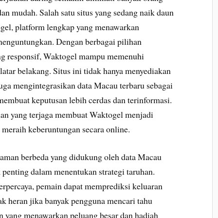
an mudah. Salah satu situs yang sedang naik daun
ogel, platform lengkap yang menawarkan
enguntungkan. Dengan berbagai pilihan
ang responsif, Waktogel mampu memenuhi
latar belakang. Situs ini tidak hanya menyediakan
 juga mengintegrasikan data Macau terbaru sebagai
 membuat keputusan lebih cerdas dan terinformasi.
an yang terjaga membuat Waktogel menjadi
 meraih keberuntungan secara online.
man berbeda yang didukung oleh data Macau
k penting dalam menentukan strategi taruhan.
terpercaya, pemain dapat memprediksi keluaran
ak heran jika banyak pengguna mencari tahu
an yang menawarkan peluang besar dan hadiah