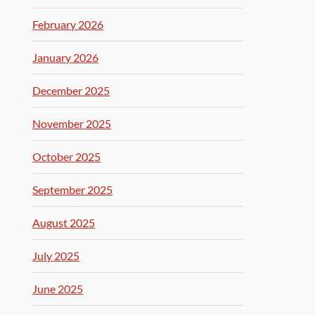
February 2026
January 2026
December 2025
November 2025
October 2025
September 2025
August 2025
July 2025
June 2025