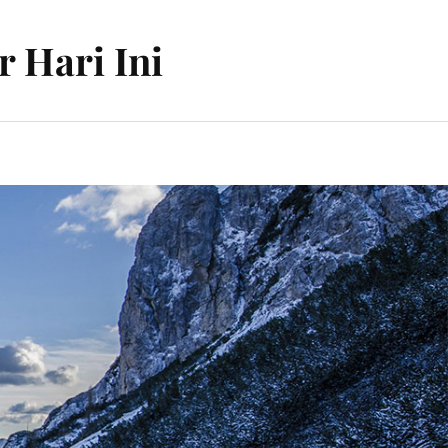
r Hari Ini