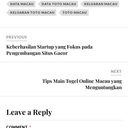
DATA MACAU
DATA TOTO MACAU
KELUARAN MACAU
KELUARAN TOTO MACAU
TOTO MACAU
PREVIOUS
Keberhasilan Startup yang Fokus pada
Pengembangan Situs Gacor
NEXT
Tips Main Togel Online Macau yang
Menguntungkan
Leave a Reply
COMMENT
*