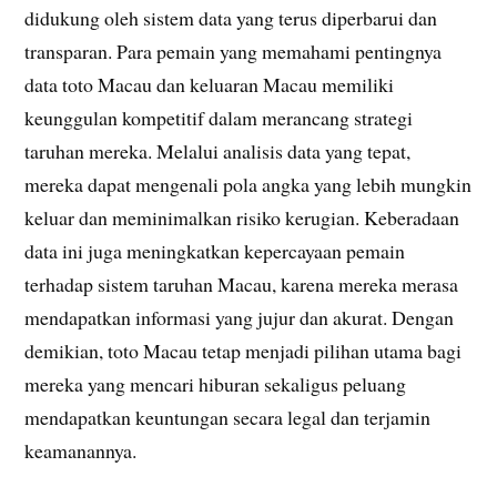
didukung oleh sistem data yang terus diperbarui dan
transparan. Para pemain yang memahami pentingnya
data toto Macau dan keluaran Macau memiliki
keunggulan kompetitif dalam merancang strategi
taruhan mereka. Melalui analisis data yang tepat,
mereka dapat mengenali pola angka yang lebih mungkin
keluar dan meminimalkan risiko kerugian. Keberadaan
data ini juga meningkatkan kepercayaan pemain
terhadap sistem taruhan Macau, karena mereka merasa
mendapatkan informasi yang jujur dan akurat. Dengan
demikian, toto Macau tetap menjadi pilihan utama bagi
mereka yang mencari hiburan sekaligus peluang
mendapatkan keuntungan secara legal dan terjamin
keamanannya.