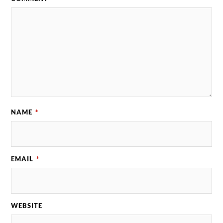
NAME
*
EMAIL
*
WEBSITE