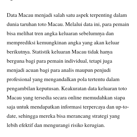
Data Macau menjadi salah satu aspek terpenting dalam
dunia taruhan toto Macau. Melalui data ini, para pemain
bisa melihat tren angka keluaran sebelumnya dan
memprediksi kemungkinan angka yang akan keluar
berikutnya. Statistik keluaran Macau tidak hanya
berguna bagi para pemain individual, tetapi juga
menjadi acuan bagi para analis maupun penjudi
profesional yang mengandalkan pola tertentu dalam
pengambilan keputusan. Keakuratan data keluaran toto
Macau yang tersedia secara online memudahkan siapa
saja untuk mendapatkan informasi terpercaya dan up-to-
date, sehingga mereka bisa merancang strategi yang
lebih efektif dan mengurangi risiko kerugian.