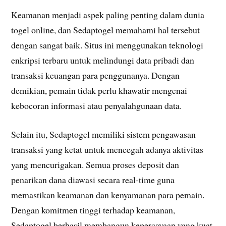
Keamanan menjadi aspek paling penting dalam dunia
togel online, dan Sedaptogel memahami hal tersebut
dengan sangat baik. Situs ini menggunakan teknologi
enkripsi terbaru untuk melindungi data pribadi dan
transaksi keuangan para penggunanya. Dengan
demikian, pemain tidak perlu khawatir mengenai
kebocoran informasi atau penyalahgunaan data.
Selain itu, Sedaptogel memiliki sistem pengawasan
transaksi yang ketat untuk mencegah adanya aktivitas
yang mencurigakan. Semua proses deposit dan
penarikan dana diawasi secara real-time guna
memastikan keamanan dan kenyamanan para pemain.
Dengan komitmen tinggi terhadap keamanan,
Sedaptogel berhasil membangun kepercayaan yang kuat