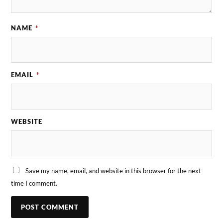
NAME
*
EMAIL
*
WEBSITE
Save my name, email, and website in this browser for the next
time I comment.