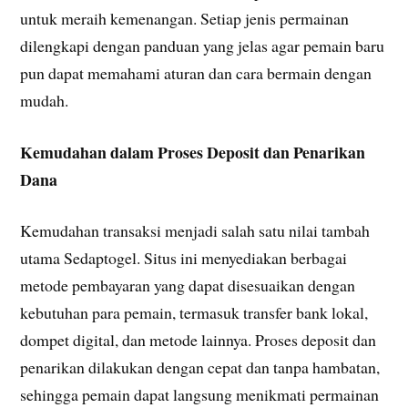
untuk meraih kemenangan. Setiap jenis permainan
dilengkapi dengan panduan yang jelas agar pemain baru
pun dapat memahami aturan dan cara bermain dengan
mudah.
Kemudahan dalam Proses Deposit dan Penarikan
Dana
Kemudahan transaksi menjadi salah satu nilai tambah
utama Sedaptogel. Situs ini menyediakan berbagai
metode pembayaran yang dapat disesuaikan dengan
kebutuhan para pemain, termasuk transfer bank lokal,
dompet digital, dan metode lainnya. Proses deposit dan
penarikan dilakukan dengan cepat dan tanpa hambatan,
sehingga pemain dapat langsung menikmati permainan