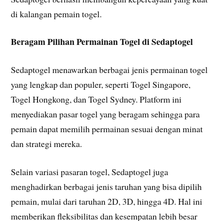
di kalangan pemain togel.
Beragam Pilihan Permainan Togel di Sedaptogel
Sedaptogel menawarkan berbagai jenis permainan togel
yang lengkap dan populer, seperti Togel Singapore,
Togel Hongkong, dan Togel Sydney. Platform ini
menyediakan pasar togel yang beragam sehingga para
pemain dapat memilih permainan sesuai dengan minat
dan strategi mereka.
Selain variasi pasaran togel, Sedaptogel juga
menghadirkan berbagai jenis taruhan yang bisa dipilih
pemain, mulai dari taruhan 2D, 3D, hingga 4D. Hal ini
memberikan fleksibilitas dan kesempatan lebih besar