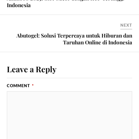
Indonesia
NEXT
Abutogel: Solusi Terpercaya untuk Hiburan dan
Taruhan Online di Indonesia
Leave a Reply
COMMENT
*