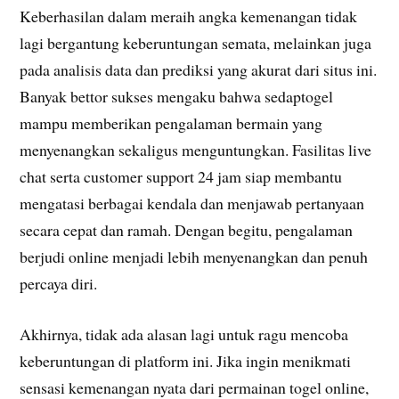
Keberhasilan dalam meraih angka kemenangan tidak
lagi bergantung keberuntungan semata, melainkan juga
pada analisis data dan prediksi yang akurat dari situs ini.
Banyak bettor sukses mengaku bahwa sedaptogel
mampu memberikan pengalaman bermain yang
menyenangkan sekaligus menguntungkan. Fasilitas live
chat serta customer support 24 jam siap membantu
mengatasi berbagai kendala dan menjawab pertanyaan
secara cepat dan ramah. Dengan begitu, pengalaman
berjudi online menjadi lebih menyenangkan dan penuh
percaya diri.
Akhirnya, tidak ada alasan lagi untuk ragu mencoba
keberuntungan di platform ini. Jika ingin menikmati
sensasi kemenangan nyata dari permainan togel online,