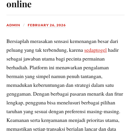
online
ADMIN
FEBRUARY 26, 2026
Bersiaplah merasakan sensasi kemenangan besar dari
peluang yang tak terbendung, karena
sedaptogel
hadir
sebagai jawaban utama bagi pecinta permainan
berhadiah. Platform ini menawarkan pengalaman
bermain yang simpel namun penuh tantangan,
memadukan keberuntungan dan strategi dalam satu
genggaman. Dengan berbagai pasaran menarik dan fitur
lengkap, pengguna bisa menelusuri berbagai pilihan
taruhan yang sesuai dengan preferensi masing-masing.
Keamanan serta kenyamanan menjadi prioritas utama,
memastikan setiap transaksi berjalan lancar dan data