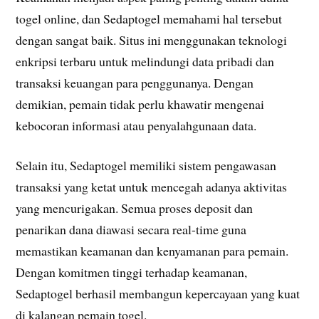
togel online, dan Sedaptogel memahami hal tersebut
dengan sangat baik. Situs ini menggunakan teknologi
enkripsi terbaru untuk melindungi data pribadi dan
transaksi keuangan para penggunanya. Dengan
demikian, pemain tidak perlu khawatir mengenai
kebocoran informasi atau penyalahgunaan data.
Selain itu, Sedaptogel memiliki sistem pengawasan
transaksi yang ketat untuk mencegah adanya aktivitas
yang mencurigakan. Semua proses deposit dan
penarikan dana diawasi secara real-time guna
memastikan keamanan dan kenyamanan para pemain.
Dengan komitmen tinggi terhadap keamanan,
Sedaptogel berhasil membangun kepercayaan yang kuat
di kalangan pemain togel.