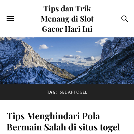
Tips dan Trik
Menang di Slot
Gacor Hari Ini
TAG:
SEDAPTOGEL
Tips Menghindari Pola
Bermain Salah di situs togel