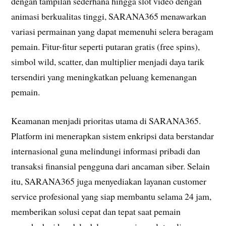
dengan tampilan sederhana hingga slot video dengan
animasi berkualitas tinggi, SARANA365 menawarkan
variasi permainan yang dapat memenuhi selera beragam
pemain. Fitur-fitur seperti putaran gratis (free spins),
simbol wild, scatter, dan multiplier menjadi daya tarik
tersendiri yang meningkatkan peluang kemenangan
pemain.
Keamanan menjadi prioritas utama di SARANA365.
Platform ini menerapkan sistem enkripsi data berstandar
internasional guna melindungi informasi pribadi dan
transaksi finansial pengguna dari ancaman siber. Selain
itu, SARANA365 juga menyediakan layanan customer
service profesional yang siap membantu selama 24 jam,
memberikan solusi cepat dan tepat saat pemain