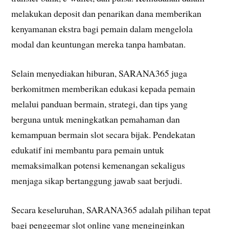
melakukan deposit dan penarikan dana memberikan
kenyamanan ekstra bagi pemain dalam mengelola
modal dan keuntungan mereka tanpa hambatan.
Selain menyediakan hiburan, SARANA365 juga
berkomitmen memberikan edukasi kepada pemain
melalui panduan bermain, strategi, dan tips yang
berguna untuk meningkatkan pemahaman dan
kemampuan bermain slot secara bijak. Pendekatan
edukatif ini membantu para pemain untuk
memaksimalkan potensi kemenangan sekaligus
menjaga sikap bertanggung jawab saat berjudi.
Secara keseluruhan, SARANA365 adalah pilihan tepat
bagi penggemar slot online yang menginginkan