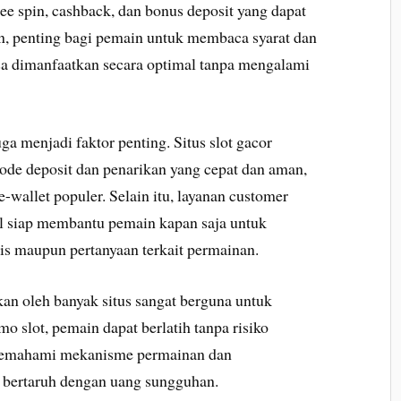
e spin, cashback, dan bonus deposit yang dapat
 penting bagi pemain untuk membaca syarat dan
isa dimanfaatkan secara optimal tanpa mengalami
a menjadi faktor penting. Situs slot gacor
ode deposit dan penarikan yang cepat dan aman,
e-wallet populer. Selain itu, layanan customer
al siap membantu pemain kapan saja untuk
is maupun pertanyaan terkait permainan.
akan oleh banyak situs sangat berguna untuk
 slot, pemain dapat berlatih tanpa risiko
 memahami mekanisme permainan dan
 bertaruh dengan uang sungguhan.