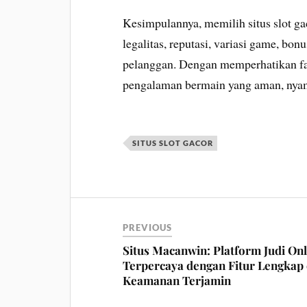
Kesimpulannya, memilih situs slot g
legalitas, reputasi, variasi game, bo
pelanggan. Dengan memperhatikan fak
pengalaman bermain yang aman, nya
SITUS SLOT GACOR
PREVIOUS
Situs Macanwin: Platform Judi Onl
Terpercaya dengan Fitur Lengkap
Keamanan Terjamin