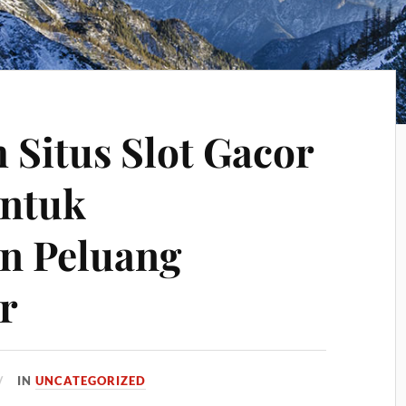
 Situs Slot Gacor
untuk
n Peluang
r
IN
UNCATEGORIZED