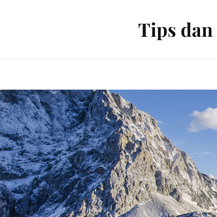
Tips dan 