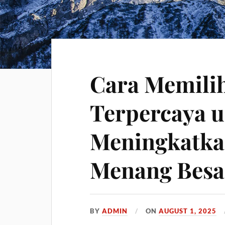
Cara Memilih
Terpercaya 
Meningkatka
Menang Besa
BY
ADMIN
ON
AUGUST 1, 2025