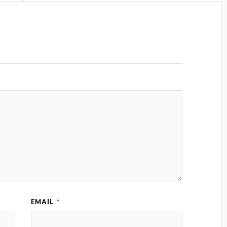
EMAIL
*