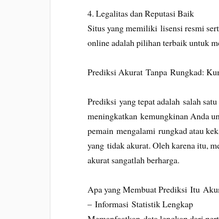
4. Legalitas dan Reputasi Baik
Situs yang memiliki lisensi resmi ser
online adalah pilihan terbaik untuk m
Prediksi Akurat Tanpa Rungkad: Ku
Prediksi yang tepat adalah salah sat
meningkatkan kemungkinan Anda unt
pemain mengalami rungkad atau keka
yang tidak akurat. Oleh karena itu, 
akurat sangatlah berharga.
Apa yang Membuat Prediksi Itu Aku
– Informasi Statistik Lengkap
Memanfaatkan data lengkap dari perta