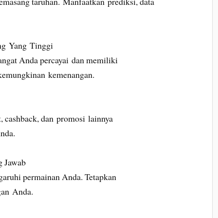
emasang taruhan. Manfaatkan prediksi, data
ang Yang Tinggi
angat Anda percayai dan memiliki
 kemungkinan kemenangan.
, cashback, dan promosi lainnya
nda.
g Jawab
aruhi permainan Anda. Tetapkan
gan Anda.