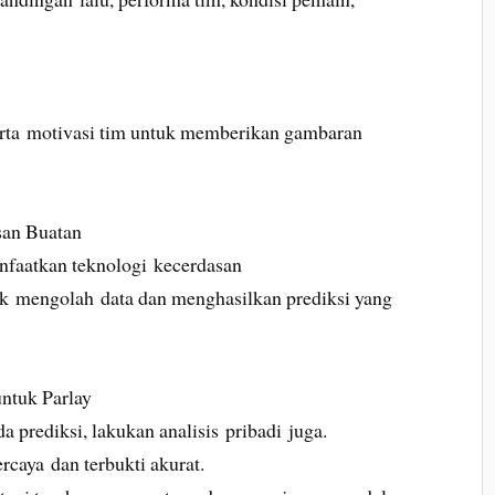
erta motivasi tim untuk memberikan gambaran
san Buatan
nfaatkan teknologi kecerdasan
k mengolah data dan menghasilkan prediksi yang
ntuk Parlay
 prediksi, lakukan analisis pribadi juga.
ercaya dan terbukti akurat.