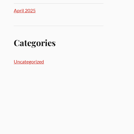
April 2025
Categories
Uncategorized