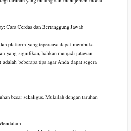
ategi taruhan yang matang dan manajemen modal
ay: Cara Cerdas dan Bertanggung Jawab
dan platform yang tepercaya dapat membuka
an yang signifikan, bahkan menjadi jutawan
t adalah beberapa tips agar Anda dapat segera
han besar sekaligus. Mulailah dengan taruhan
g Mendalam