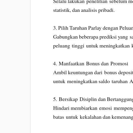
Selalu lakukan penelitian sebelum m
statistik, dan analisis pribadi.
3. Pilih Taruhan Parlay dengan Pelu
Gabungkan beberapa prediksi yang s
peluang tinggi untuk meningkatkan
4. Manfaatkan Bonus dan Promosi
Ambil keuntungan dari bonus deposit
untuk meningkatkan saldo taruhan A
5. Bersikap Disiplin dan Bertanggun
Hindari membiarkan emosi mempeng
batas untuk kekalahan dan kemenan