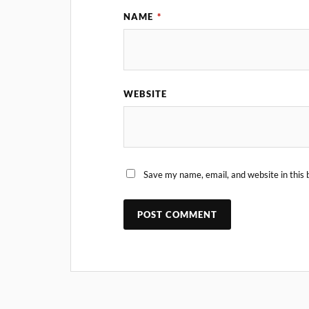
NAME
*
WEBSITE
Save my name, email, and website in this 