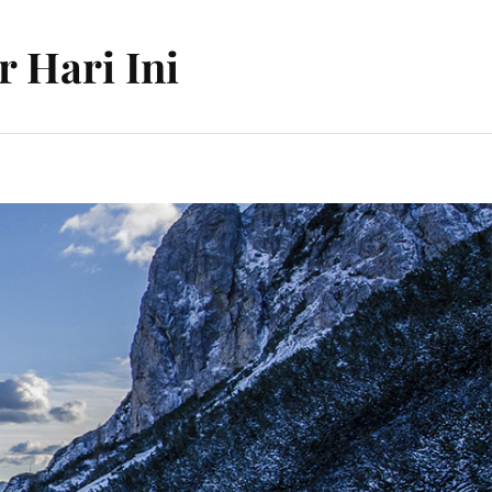
r Hari Ini