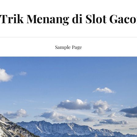
Trik Menang di Slot Gaco
Sample Page