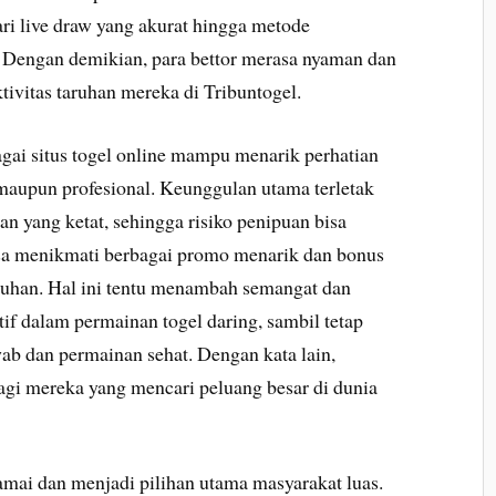
ri live draw yang akurat hingga metode
Dengan demikian, para bettor merasa nyaman dan
ktivitas taruhan mereka di Tribuntogel.
bagai situs togel online mampu menarik perhatian
 maupun profesional. Keunggulan utama terletak
an yang ketat, sehingga risiko penipuan bisa
isa menikmati berbagai promo menarik dan bonus
aruhan. Hal ini tentu menambah semangat dan
ktif dalam permainan togel daring, sambil tetap
b dan permainan sehat. Dengan kata lain,
agi mereka yang mencari peluang besar di dunia
ramai dan menjadi pilihan utama masyarakat luas.