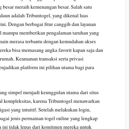
besar meraih kemenangan besar. Salah satu
 daun adalah Tribuntogel, yang dikenal luas
t ini. Dengan berbagai fitur canggih dan layanan
gel mampu memberikan pengalaman taruhan yang
ain merasa terbantu dengan kemudahan akses
ereka bisa memasang angka favorit kapan saja dan
 rumah. Keamanan transaksi serta privasi
njadikan platform ini pilihan utama bagi para
ang simpel menjadi keunggulan utama dari situs
oal kompleksitas, karena Tribuntogel menawarkan
gasi yang intuitif. Setelah melakukan login,
agai jenis permainan togel online yang lengkap
m ini tidak lepas dari komitmen mereka untuk