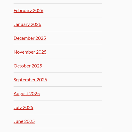
February 2026
January 2026
December 2025
November 2025
October 2025
September 2025
August 2025
July 2025
June 2025