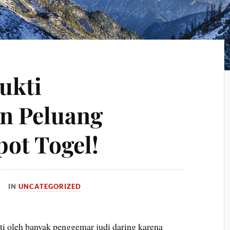
ukti
n Peluang
ot Togel!
IN
UNCATEGORIZED
ti oleh banyak penggemar judi daring karena