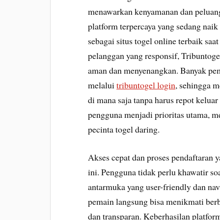
menawarkan kenyamanan dan peluang 
platform terpercaya yang sedang naik
sebagai situs togel online terbaik saa
pelanggan yang responsif, Tribunto
aman dan menyenangkan. Banyak pem
melalui
tribuntogel login
, sehingga m
di mana saja tanpa harus repot keluar
pengguna menjadi prioritas utama, me
pecinta togel daring.
Akses cepat dan proses pendaftaran y
ini. Pengguna tidak perlu khawatir s
antarmuka yang user-friendly dan navi
pemain langsung bisa menikmati berb
dan transparan. Keberhasilan platfor