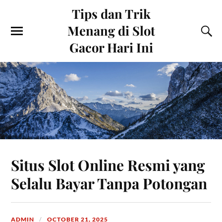
Tips dan Trik
Menang di Slot
Gacor Hari Ini
Situs Slot Online Resmi yang
Selalu Bayar Tanpa Potongan
ADMIN
OCTOBER 21, 2025