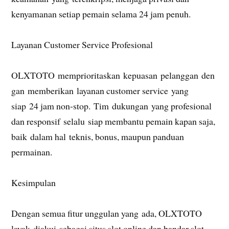
kenyamanan setiap pemain selama 24 jam penuh.
Layanan Customer Service Profesional
OLXTOTO memprioritaskan kepuasan pelanggan den
gan memberikan layanan customer service yang
siap 24 jam non-stop. Tim dukungan yang profesional
dan responsif selalu siap membantu pemain kapan saja,
baik dalam hal teknis, bonus, maupun panduan
permainan.
Kesimpulan
Dengan semua fitur unggulan yang ada, OLXTOTO
layak diakui sebagai situs slot online dan bandar slot