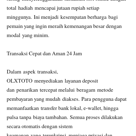
total hadiah mencapai jutaan rupiah setiap
minggunya. Ini menjadi kesempatan berharga bagi
pemain yang ingin meraih kemenangan besar dengan
modal yang minim.
Transaksi Cepat dan Aman 24 Jam
Dalam aspek transaksi,
OLXTOTO menyediakan layanan deposit
dan penarikan tercepat melalui beragam metode
pembayaran yang mudah diakses. Para pengguna dapat
memanfaatkan transfer bank lokal, e-wallet, hingga
pulsa tanpa biaya tambahan. Semua proses dilakukan
secara otomatis dengan sistem
keamanan yang terenkripsi, menjaga privasi dan