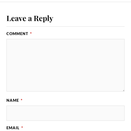
Leave a Reply
COMMENT
*
NAME
*
EMAIL
*