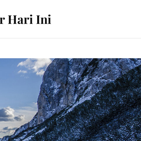
r Hari Ini