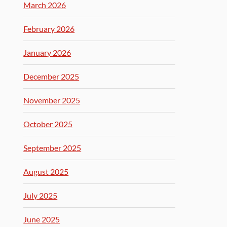
March 2026
February 2026
January 2026
December 2025
November 2025
October 2025
September 2025
August 2025
July 2025
June 2025