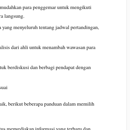
emudahkan para penggemar untuk mengikuti
a langsung.
a yang menyeluruh tentang jadwal pertandingan,
alisis dari ahli untuk menambah wawasan para
ntuk berdiskusi dan berbagi pendapat dengan
suai
ik, berikut beberapa panduan dalam memilih
tus menyediakan informasi yang terbaru dan