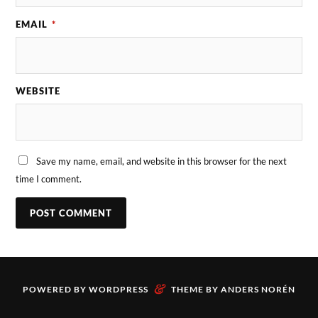
EMAIL
*
WEBSITE
Save my name, email, and website in this browser for the next
time I comment.
&
POWERED BY
WORDPRESS
THEME BY
ANDERS NORÉN