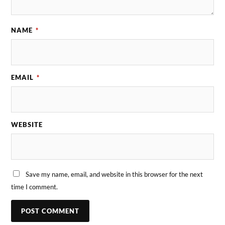
NAME
*
EMAIL
*
WEBSITE
Save my name, email, and website in this browser for the next
time I comment.