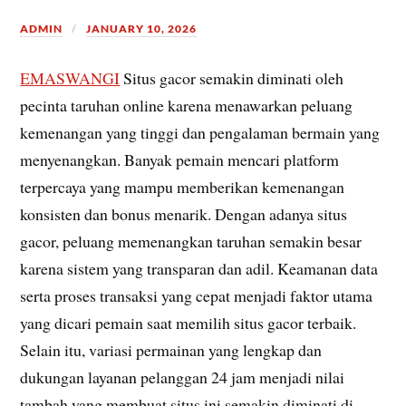
ADMIN
JANUARY 10, 2026
EMASWANGI
Situs gacor semakin diminati oleh
pecinta taruhan online karena menawarkan peluang
kemenangan yang tinggi dan pengalaman bermain yang
menyenangkan. Banyak pemain mencari platform
terpercaya yang mampu memberikan kemenangan
konsisten dan bonus menarik. Dengan adanya situs
gacor, peluang memenangkan taruhan semakin besar
karena sistem yang transparan dan adil. Keamanan data
serta proses transaksi yang cepat menjadi faktor utama
yang dicari pemain saat memilih situs gacor terbaik.
Selain itu, variasi permainan yang lengkap dan
dukungan layanan pelanggan 24 jam menjadi nilai
tambah yang membuat situs ini semakin diminati di