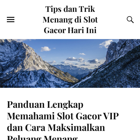
Tips dan Trik
Menang di Slot
Gacor Hari Ini
Panduan Lengkap
Memahami Slot Gacor VIP
dan Cara Maksimalkan
Peluang Menang