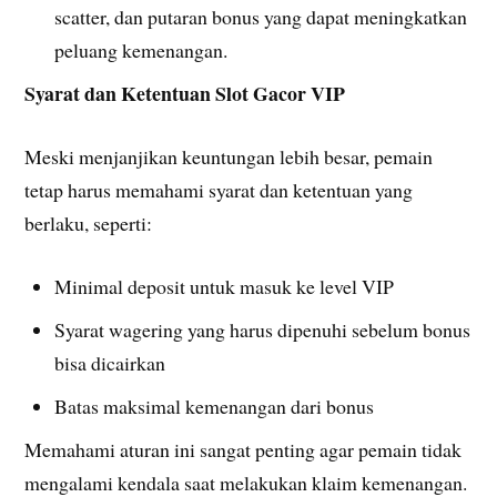
scatter, dan putaran bonus yang dapat meningkatkan
peluang kemenangan.
Syarat dan Ketentuan Slot Gacor VIP
Meski menjanjikan keuntungan lebih besar, pemain
tetap harus memahami syarat dan ketentuan yang
berlaku, seperti:
Minimal deposit untuk masuk ke level VIP
Syarat wagering yang harus dipenuhi sebelum bonus
bisa dicairkan
Batas maksimal kemenangan dari bonus
Memahami aturan ini sangat penting agar pemain tidak
mengalami kendala saat melakukan klaim kemenangan.