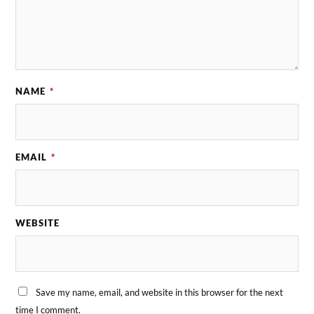
NAME
*
EMAIL
*
WEBSITE
Save my name, email, and website in this browser for the next
time I comment.