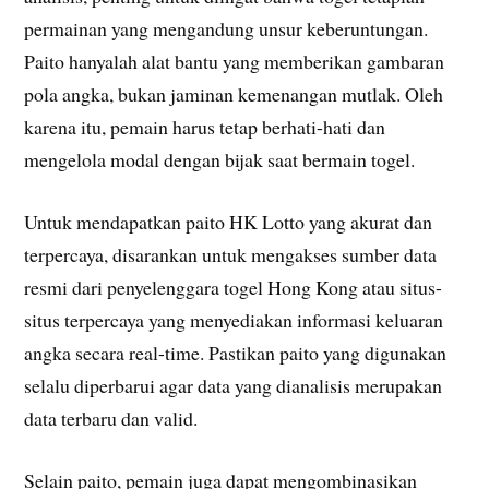
permainan yang mengandung unsur keberuntungan.
Paito hanyalah alat bantu yang memberikan gambaran
pola angka, bukan jaminan kemenangan mutlak. Oleh
karena itu, pemain harus tetap berhati-hati dan
mengelola modal dengan bijak saat bermain togel.
Untuk mendapatkan paito HK Lotto yang akurat dan
terpercaya, disarankan untuk mengakses sumber data
resmi dari penyelenggara togel Hong Kong atau situs-
situs terpercaya yang menyediakan informasi keluaran
angka secara real-time. Pastikan paito yang digunakan
selalu diperbarui agar data yang dianalisis merupakan
data terbaru dan valid.
Selain paito, pemain juga dapat mengombinasikan