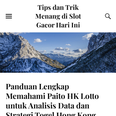
Tips dan Trik
Menang di Slot
Gacor Hari Ini
Panduan Lengkap
Memahami Paito HK Lotto
untuk Analisis Data dan
Strategi Togel Hong Kong