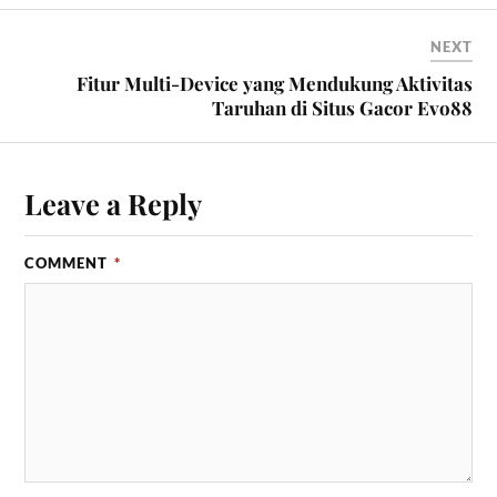
NEXT
Fitur Multi-Device yang Mendukung Aktivitas
Taruhan di Situs Gacor Evo88
Leave a Reply
COMMENT
*