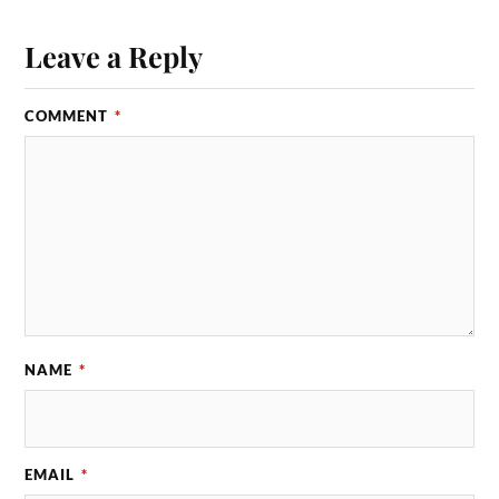
Leave a Reply
COMMENT
*
NAME
*
EMAIL
*