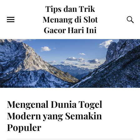
Tips dan Trik
Menang di Slot
Gacor Hari Ini
Mengenal Dunia Togel
Modern yang Semakin
Populer