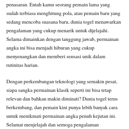
penasaran. Entah kamu seorang pemain lama yang
sudah terbiasa menghitung pola, atau pemain baru yang
sedang mencoba suasana baru, dunia togel menawarkan
pengalaman yang cukup menarik untuk dijelajahi.
Selama dimainkan dengan tanggung jawab, permainan
angka ini bisa menjadi hiburan yang cukup
menyenangkan dan memberi sensasi unik dalam
rutinitas harian.
Dengan perkembangan teknologi yang semakin pesat,
siapa sangka permainan klasik seperti ini bisa tetap
relevan dan bahkan makin diminati? Dunia togel terus
berkembang, dan pemain kini punya lebih banyak cara
untuk menikmati permainan angka penuh kejutan ini.
Selamat menjelajah dan semoga pengalaman