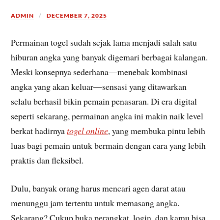
ADMIN
DECEMBER 7, 2025
Permainan togel sudah sejak lama menjadi salah satu
hiburan angka yang banyak digemari berbagai kalangan.
Meski konsepnya sederhana—menebak kombinasi
angka yang akan keluar—sensasi yang ditawarkan
selalu berhasil bikin pemain penasaran. Di era digital
seperti sekarang, permainan angka ini makin naik level
berkat hadirnya
togel online
, yang membuka pintu lebih
luas bagi pemain untuk bermain dengan cara yang lebih
praktis dan fleksibel.
Dulu, banyak orang harus mencari agen darat atau
menunggu jam tertentu untuk memasang angka.
Sekarang? Cukup buka perangkat, login, dan kamu bisa