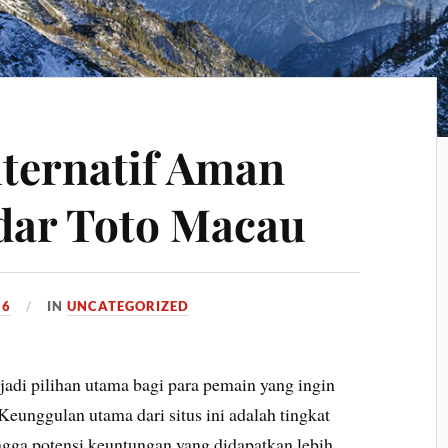
lternatif Aman
dar Toto Macau
26
IN
UNCATEGORIZED
jadi pilihan utama bagi para pemain yang ingin
unggulan utama dari situs ini adalah tingkat
ngga potensi keuntungan yang didapatkan lebih