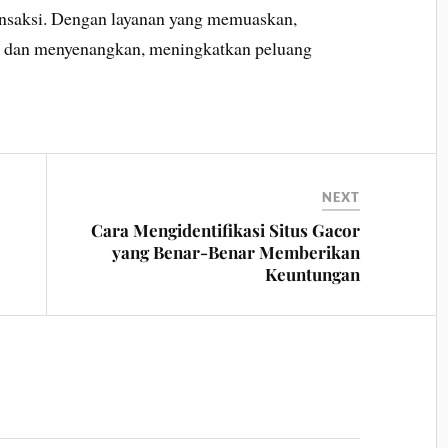
saksi. Dengan layanan yang memuaskan,
ar dan menyenangkan, meningkatkan peluang
NEXT
Cara Mengidentifikasi Situs Gacor
yang Benar-Benar Memberikan
Keuntungan