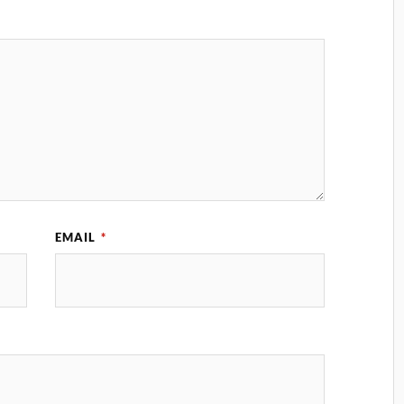
EMAIL
*