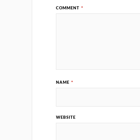
COMMENT
*
NAME
*
WEBSITE