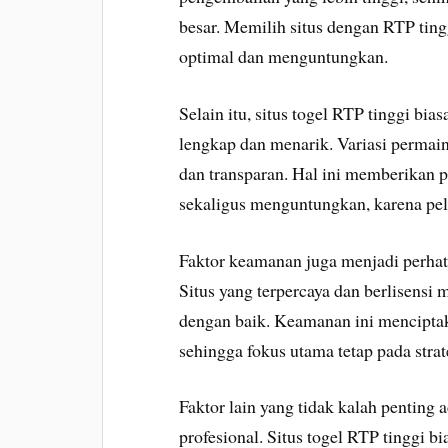
besar. Memilih situs dengan RTP ting
optimal dan menguntungkan.
Selain itu, situs togel RTP tinggi b
lengkap dan menarik. Variasi permain
dan transparan. Hal ini memberikan
sekaligus menguntungkan, karena pelu
Faktor keamanan juga menjadi perhati
Situs yang terpercaya dan berlisensi
dengan baik. Keamanan ini menciptak
sehingga fokus utama tetap pada stra
Faktor lain yang tidak kalah penting 
profesional. Situs togel RTP tinggi 