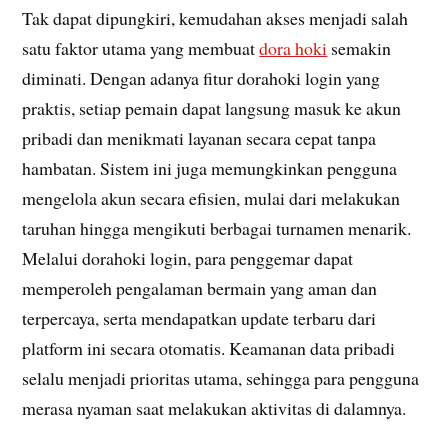
Tak dapat dipungkiri, kemudahan akses menjadi salah
satu faktor utama yang membuat
dora hoki
semakin
diminati. Dengan adanya fitur dorahoki login yang
praktis, setiap pemain dapat langsung masuk ke akun
pribadi dan menikmati layanan secara cepat tanpa
hambatan. Sistem ini juga memungkinkan pengguna
mengelola akun secara efisien, mulai dari melakukan
taruhan hingga mengikuti berbagai turnamen menarik.
Melalui dorahoki login, para penggemar dapat
memperoleh pengalaman bermain yang aman dan
terpercaya, serta mendapatkan update terbaru dari
platform ini secara otomatis. Keamanan data pribadi
selalu menjadi prioritas utama, sehingga para pengguna
merasa nyaman saat melakukan aktivitas di dalamnya.