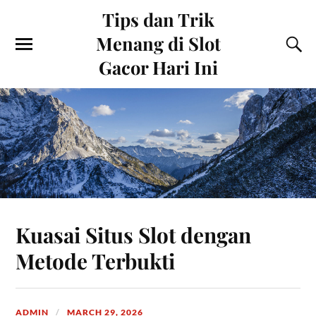
Tips dan Trik
Menang di Slot
Gacor Hari Ini
Kuasai Situs Slot dengan
Metode Terbukti
ADMIN
MARCH 29, 2026