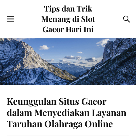
Tips dan Trik
Menang di Slot
Gacor Hari Ini
Keunggulan Situs Gacor
dalam Menyediakan Layanan
Taruhan Olahraga Online