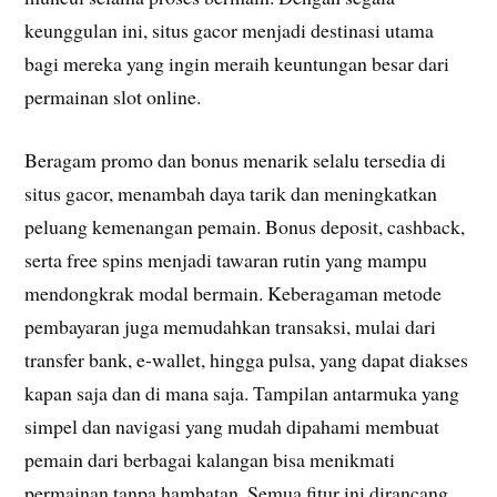
keunggulan ini, situs gacor menjadi destinasi utama
bagi mereka yang ingin meraih keuntungan besar dari
permainan slot online.
Beragam promo dan bonus menarik selalu tersedia di
situs gacor, menambah daya tarik dan meningkatkan
peluang kemenangan pemain. Bonus deposit, cashback,
serta free spins menjadi tawaran rutin yang mampu
mendongkrak modal bermain. Keberagaman metode
pembayaran juga memudahkan transaksi, mulai dari
transfer bank, e-wallet, hingga pulsa, yang dapat diakses
kapan saja dan di mana saja. Tampilan antarmuka yang
simpel dan navigasi yang mudah dipahami membuat
pemain dari berbagai kalangan bisa menikmati
permainan tanpa hambatan. Semua fitur ini dirancang