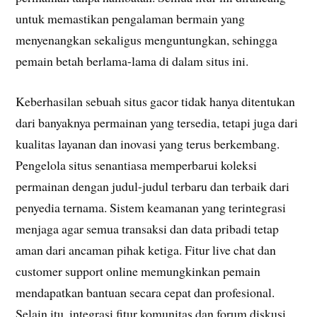
untuk memastikan pengalaman bermain yang
menyenangkan sekaligus menguntungkan, sehingga
pemain betah berlama-lama di dalam situs ini.
Keberhasilan sebuah situs gacor tidak hanya ditentukan
dari banyaknya permainan yang tersedia, tetapi juga dari
kualitas layanan dan inovasi yang terus berkembang.
Pengelola situs senantiasa memperbarui koleksi
permainan dengan judul-judul terbaru dan terbaik dari
penyedia ternama. Sistem keamanan yang terintegrasi
menjaga agar semua transaksi dan data pribadi tetap
aman dari ancaman pihak ketiga. Fitur live chat dan
customer support online memungkinkan pemain
mendapatkan bantuan secara cepat dan profesional.
Selain itu, integrasi fitur komunitas dan forum diskusi