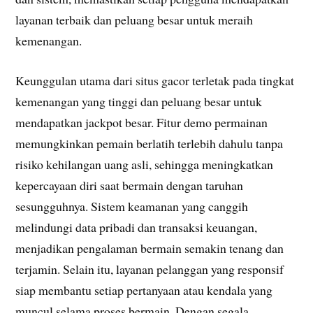
layanan terbaik dan peluang besar untuk meraih
kemenangan.
Keunggulan utama dari situs gacor terletak pada tingkat
kemenangan yang tinggi dan peluang besar untuk
mendapatkan jackpot besar. Fitur demo permainan
memungkinkan pemain berlatih terlebih dahulu tanpa
risiko kehilangan uang asli, sehingga meningkatkan
kepercayaan diri saat bermain dengan taruhan
sesungguhnya. Sistem keamanan yang canggih
melindungi data pribadi dan transaksi keuangan,
menjadikan pengalaman bermain semakin tenang dan
terjamin. Selain itu, layanan pelanggan yang responsif
siap membantu setiap pertanyaan atau kendala yang
muncul selama proses bermain. Dengan segala