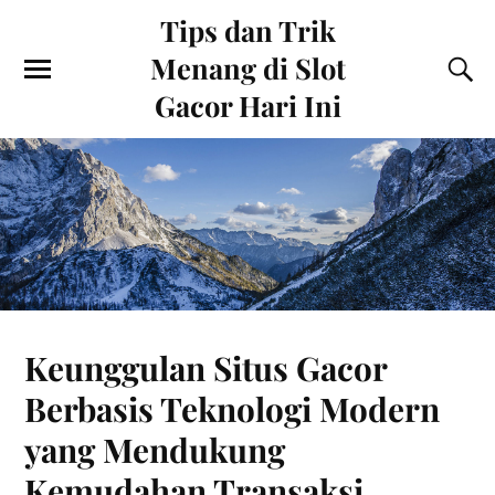
Tips dan Trik
Menang di Slot
Gacor Hari Ini
Keunggulan Situs Gacor
Berbasis Teknologi Modern
yang Mendukung
Kemudahan Transaksi