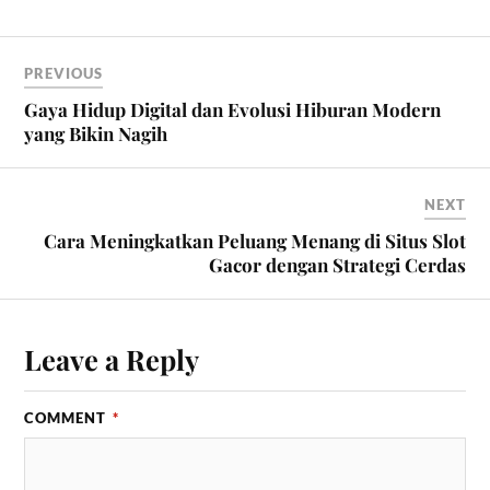
PREVIOUS
Gaya Hidup Digital dan Evolusi Hiburan Modern
yang Bikin Nagih
NEXT
Cara Meningkatkan Peluang Menang di Situs Slot
Gacor dengan Strategi Cerdas
Leave a Reply
COMMENT
*