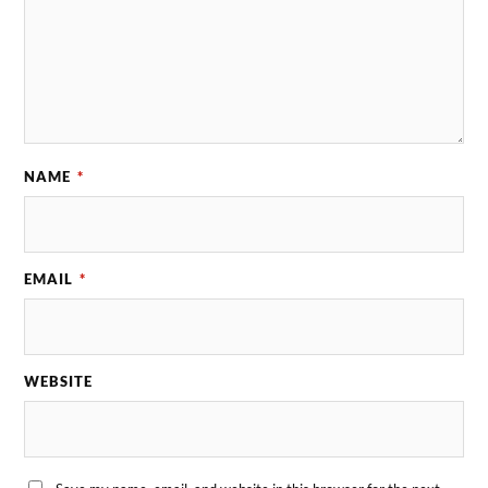
NAME
*
EMAIL
*
WEBSITE