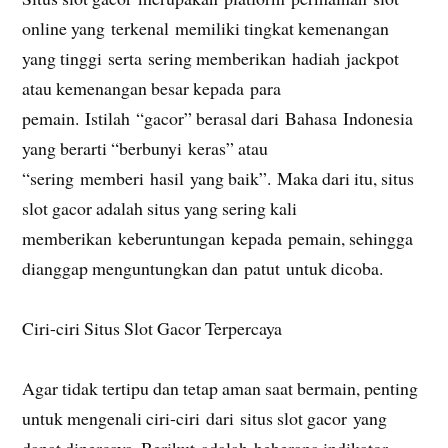
online yang terkenal memiliki tingkat kemenangan
yang tinggi serta sering memberikan hadiah jackpot
atau kemenangan besar kepada para
pemain. Istilah “gacor” berasal dari Bahasa Indonesia
yang berarti “berbunyi keras” atau
“sering memberi hasil yang baik”. Maka dari itu, situs
slot gacor adalah situs yang sering kali
memberikan keberuntungan kepada pemain, sehingga
dianggap menguntungkan dan patut untuk dicoba.
Ciri-ciri Situs Slot Gacor Terpercaya
Agar tidak tertipu dan tetap aman saat bermain, penting
untuk mengenali ciri-ciri dari situs slot gacor yang