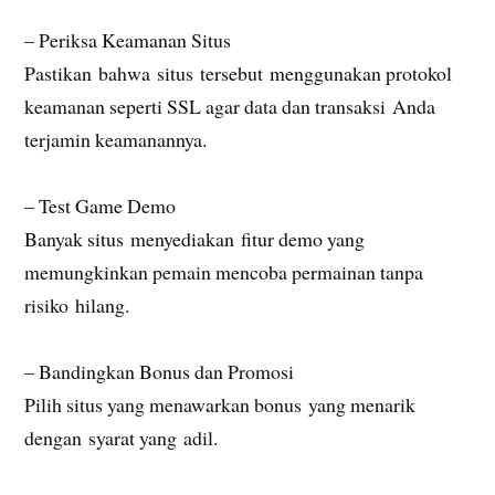
– Periksa Keamanan Situs
Pastikan bahwa situs tersebut menggunakan protokol
keamanan seperti SSL agar data dan transaksi Anda
terjamin keamanannya.
– Test Game Demo
Banyak situs menyediakan fitur demo yang
memungkinkan pemain mencoba permainan tanpa
risiko hilang.
– Bandingkan Bonus dan Promosi
Pilih situs yang menawarkan bonus yang menarik
dengan syarat yang adil.