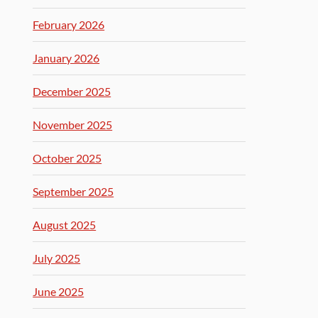
February 2026
January 2026
December 2025
November 2025
October 2025
September 2025
August 2025
July 2025
June 2025