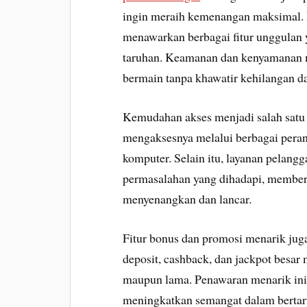
ingin meraih kemenangan maksimal. De
menawarkan berbagai fitur unggula
taruhan. Keamanan dan kenyamanan me
bermain tanpa khawatir kehilangan da
Kemudahan akses menjadi salah satu 
mengaksesnya melalui berbagai peran
komputer. Selain itu, layanan pelang
permasalahan yang dihadapi, member
menyenangkan dan lancar.
Fitur bonus dan promosi menarik juga
deposit, cashback, dan jackpot besar 
maupun lama. Penawaran menarik in
meningkatkan semangat dalam bertaru