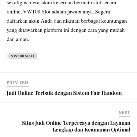
sekaligus merasakan keseruan bermain slot secara
online, VW108 Slot adalah jawabannya. Segera
daftarkan akun Anda dan nikmati berbagai keuntungan
yang ditawarkan platform ini dengan cara yang mudah
dan aman.
VW108 SLOT
PREVIOUS
Judi Online Terbaik dengan Sistem Fair Random
NEXT
Situs Judi Online Terpercaya dengan Layanan
Lengkap dan Keamanan Optimal