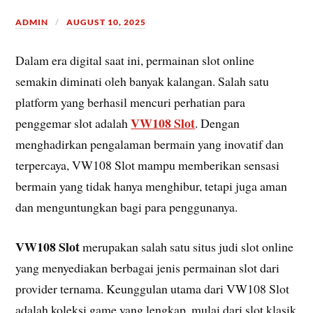
ADMIN
AUGUST 10, 2025
Dalam era digital saat ini, permainan slot online
semakin diminati oleh banyak kalangan. Salah satu
platform yang berhasil mencuri perhatian para
VW108 Slot
penggemar slot adalah
. Dengan
menghadirkan pengalaman bermain yang inovatif dan
terpercaya, VW108 Slot mampu memberikan sensasi
bermain yang tidak hanya menghibur, tetapi juga aman
dan menguntungkan bagi para penggunanya.
VW108 Slot
merupakan salah satu situs judi slot online
yang menyediakan berbagai jenis permainan slot dari
provider ternama. Keunggulan utama dari VW108 Slot
adalah koleksi game yang lengkap, mulai dari slot klasik