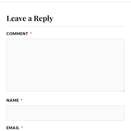
Leave a Reply
COMMENT
*
NAME
*
EMAIL
*