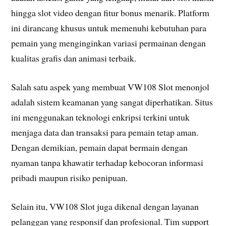
hingga slot video dengan fitur bonus menarik. Platform
ini dirancang khusus untuk memenuhi kebutuhan para
pemain yang menginginkan variasi permainan dengan
kualitas grafis dan animasi terbaik.
Salah satu aspek yang membuat VW108 Slot menonjol
adalah sistem keamanan yang sangat diperhatikan. Situs
ini menggunakan teknologi enkripsi terkini untuk
menjaga data dan transaksi para pemain tetap aman.
Dengan demikian, pemain dapat bermain dengan
nyaman tanpa khawatir terhadap kebocoran informasi
pribadi maupun risiko penipuan.
Selain itu, VW108 Slot juga dikenal dengan layanan
pelanggan yang responsif dan profesional. Tim support