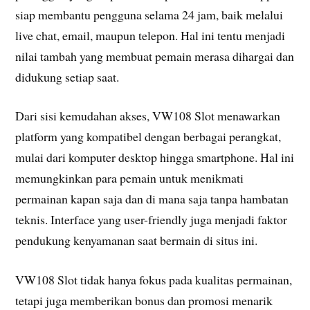
siap membantu pengguna selama 24 jam, baik melalui
live chat, email, maupun telepon. Hal ini tentu menjadi
nilai tambah yang membuat pemain merasa dihargai dan
didukung setiap saat.
Dari sisi kemudahan akses, VW108 Slot menawarkan
platform yang kompatibel dengan berbagai perangkat,
mulai dari komputer desktop hingga smartphone. Hal ini
memungkinkan para pemain untuk menikmati
permainan kapan saja dan di mana saja tanpa hambatan
teknis. Interface yang user-friendly juga menjadi faktor
pendukung kenyamanan saat bermain di situs ini.
VW108 Slot tidak hanya fokus pada kualitas permainan,
tetapi juga memberikan bonus dan promosi menarik