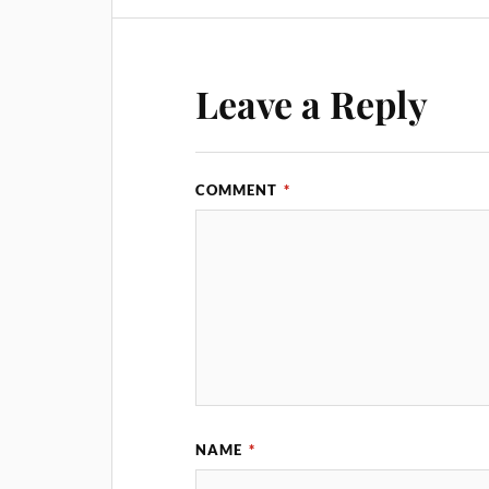
Leave a Reply
COMMENT
*
NAME
*