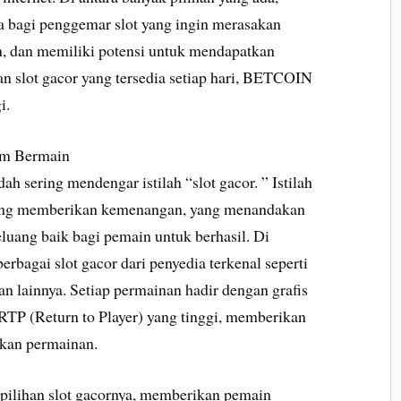
a bagi penggemar slot yang ingin merasakan
 dan memiliki potensi untuk mendapatkan
 slot gacor yang tersedia setiap hari, BETCOIN
i.
am Bermain
ah sering mendengar istilah “slot gacor. ” Istilah
ering memberikan kemenangan, yang menandakan
uang baik bagi pemain untuk berhasil. Di
gai slot gacor dari penyedia terkenal seperti
an lainnya. Setiap permainan hadir dengan grafis
RTP (Return to Player) yang tinggi, memberikan
kan permainan.
ilihan slot gacornya, memberikan pemain