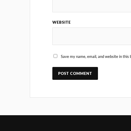
WEBSITE
Save my name, email, and website in this 