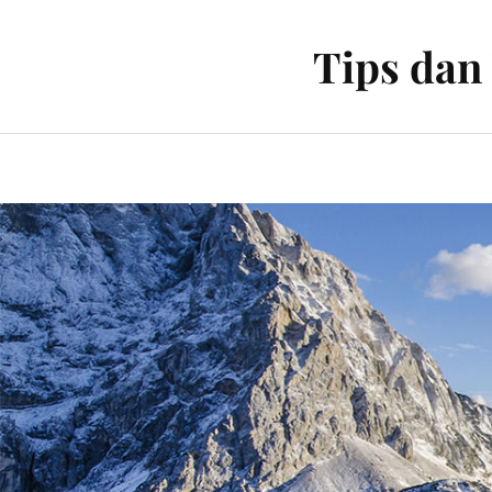
Tips dan 