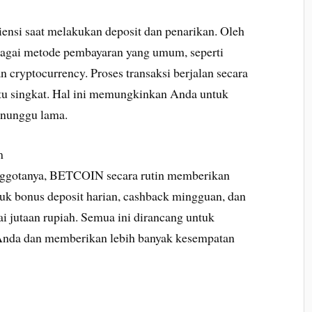
nsi saat melakukan deposit dan penarikan. Oleh
rbagai metode pembayaran yang umum, seperti
an cryptocurrency. Proses transaksi berjalan secara
tu singkat. Hal ini memungkinkan Anda untuk
enunggu lama.
m
anggotanya, BETCOIN secara rutin memberikan
suk bonus deposit harian, cashback mingguan, dan
i jutaan rupiah. Semua ini dirancang untuk
nda dan memberikan lebih banyak kesempatan