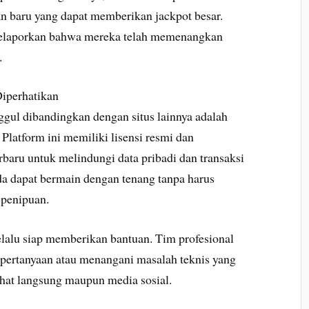
 baru yang dapat memberikan jackpot besar.
elaporkan bahwa mereka telah memenangkan
.
iperhatikan
gul dibandingkan dengan situs lainnya adalah
Platform ini memiliki lisensi resmi dan
aru untuk melindungi data pribadi dan transaksi
a dapat bermain dengan tenang tanpa harus
 penipuan.
alu siap memberikan bantuan. Tim profesional
pertanyaan atau menangani masalah teknis yang
hat langsung maupun media sosial.