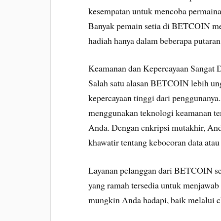
kesempatan untuk mencoba permainan
Banyak pemain setia di BETCOIN m
hadiah hanya dalam beberapa putaran
Keamanan dan Kepercayaan Sangat D
Salah satu alasan BETCOIN lebih ung
kepercayaan tinggi dari penggunanya. 
menggunakan teknologi keamanan terb
Anda. Dengan enkripsi mutakhir, And
khawatir tentang kebocoran data atau
Layanan pelanggan dari BETCOIN sel
yang ramah tersedia untuk menjawab 
mungkin Anda hadapi, baik melalui c