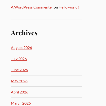
A WordPress Commenter
on
Hello world!
Archives
August 2026
July 2026
June 2026
May 2026
April 2026
March 2026