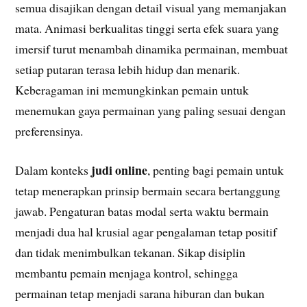
semua disajikan dengan detail visual yang memanjakan
mata. Animasi berkualitas tinggi serta efek suara yang
imersif turut menambah dinamika permainan, membuat
setiap putaran terasa lebih hidup dan menarik.
Keberagaman ini memungkinkan pemain untuk
menemukan gaya permainan yang paling sesuai dengan
preferensinya.
judi online
Dalam konteks
, penting bagi pemain untuk
tetap menerapkan prinsip bermain secara bertanggung
jawab. Pengaturan batas modal serta waktu bermain
menjadi dua hal krusial agar pengalaman tetap positif
dan tidak menimbulkan tekanan. Sikap disiplin
membantu pemain menjaga kontrol, sehingga
permainan tetap menjadi sarana hiburan dan bukan