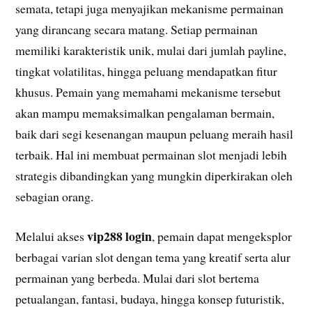
semata, tetapi juga menyajikan mekanisme permainan
yang dirancang secara matang. Setiap permainan
memiliki karakteristik unik, mulai dari jumlah payline,
tingkat volatilitas, hingga peluang mendapatkan fitur
khusus. Pemain yang memahami mekanisme tersebut
akan mampu memaksimalkan pengalaman bermain,
baik dari segi kesenangan maupun peluang meraih hasil
terbaik. Hal ini membuat permainan slot menjadi lebih
strategis dibandingkan yang mungkin diperkirakan oleh
sebagian orang.
vip288 login
Melalui akses
, pemain dapat mengeksplor
berbagai varian slot dengan tema yang kreatif serta alur
permainan yang berbeda. Mulai dari slot bertema
petualangan, fantasi, budaya, hingga konsep futuristik,