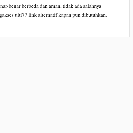
enar-benar berbeda dan aman, tidak ada salahnya
ses ulti77 link alternatif kapan pun dibutuhkan.