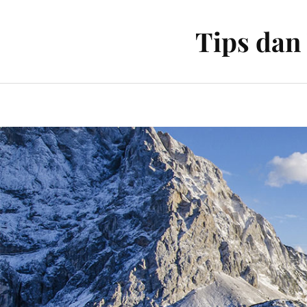
Tips dan 