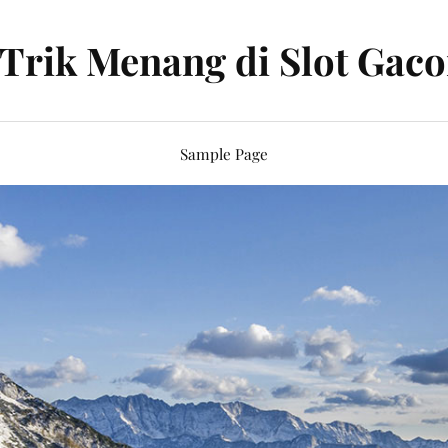
Trik Menang di Slot Gaco
Sample Page