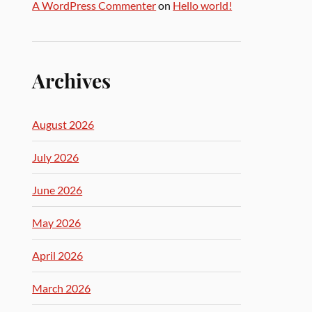
A WordPress Commenter
on
Hello world!
Archives
August 2026
July 2026
June 2026
May 2026
April 2026
March 2026