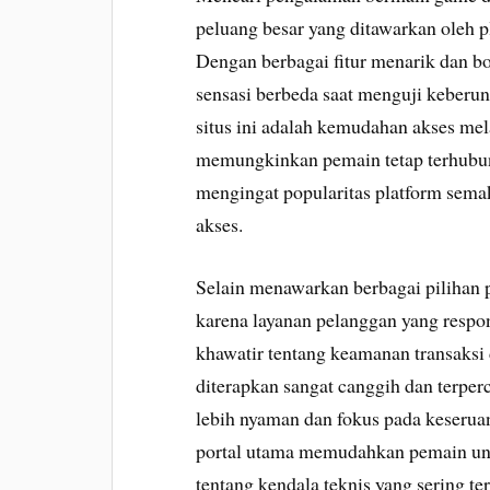
peluang besar yang ditawarkan oleh p
Dengan berbagai fitur menarik dan b
sensasi berbeda saat menguji keberu
situs ini adalah kemudahan akses melal
memungkinkan pemain tetap terhubun
mengingat popularitas platform sema
akses.
Selain menawarkan berbagai pilihan pe
karena layanan pelanggan yang respon
khawatir tentang keamanan transaksi 
diterapkan sangat canggih dan terpe
lebih nyaman dan fokus pada keseruan
portal utama memudahkan pemain unt
tentang kendala teknis yang sering ter