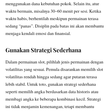
menggunakan dana kebutuhan pokok. Selain itu, atur
waktu bermain, misalnya 30–60 menit per sesi. Ketika
waktu habis, berhentilah meskipun permainan terasa
sedang “panas”. Disiplin pada batas ini akan membantu
menjaga kendali emosi dan finansial.
Gunakan Strategi Sederhana
Dalam permainan slot, pilihlah jenis permainan dengan
volatilitas yang sesuai. Pemula disarankan memilih slot
volatilitas rendah hingga sedang agar putaran terasa
lebih stabil. Untuk toto, gunakan strategi sederhana
seperti memilih angka berdasarkan data historis atau
membagi angka ke beberapa kombinasi kecil. Strategi
ini tidak menjamin kemenangan, tetapi membantu