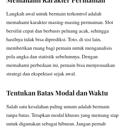
Langkah awal untuk bermain terkontrol adalah
memahami karakter masing-masing permainan. Slot
bersifat cepat dan berbasis peluang acak, sehingga
hasilnya tidak bisa diprediksi. Toto, di sisi lain,
memberikan ruang bagi pemain untuk menganalisis
pola angka dan statistik sebelumnya. Dengan
memahami perbedaan ini, pemain bisa menyesuaikan
strategi dan ekspektasi sejak awal.
Tentukan Batas Modal dan Waktu
Salah satu kesalahan paling umum adalah bermain
tanpa batas. Tetapkan modal khusus yang memang siap
untuk digunakan sebagai hiburan. Jangan pernah