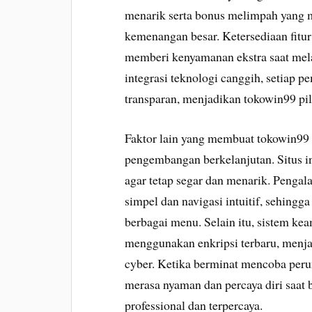
menarik serta bonus melimpah yang
kemenangan besar. Ketersediaan fitur
memberi kenyamanan ekstra saat mel
integrasi teknologi canggih, setiap 
transparan, menjadikan tokowin99 pil
Faktor lain yang membuat tokowin99 b
pengembangan berkelanjutan. Situs i
agar tetap segar dan menarik. Peng
simpel dan navigasi intuitif, sehing
berbagai menu. Selain itu, sistem kea
menggunakan enkripsi terbaru, menja
cyber. Ketika berminat mencoba pe
merasa nyaman dan percaya diri saat 
professional dan terpercaya.