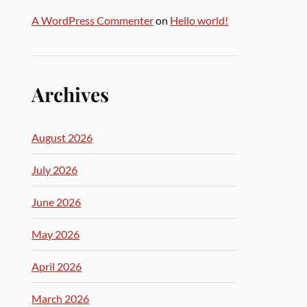
A WordPress Commenter
on
Hello world!
Archives
August 2026
July 2026
June 2026
May 2026
April 2026
March 2026