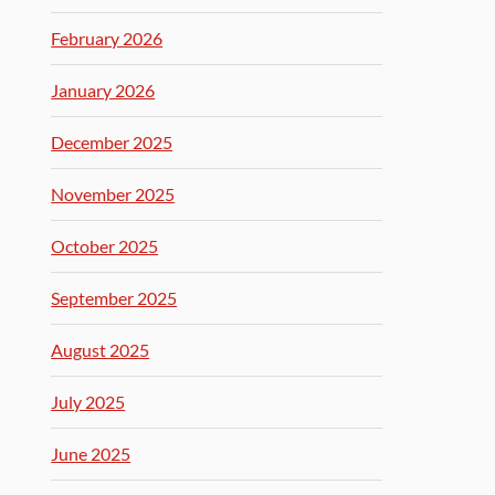
February 2026
January 2026
December 2025
November 2025
October 2025
September 2025
August 2025
July 2025
June 2025