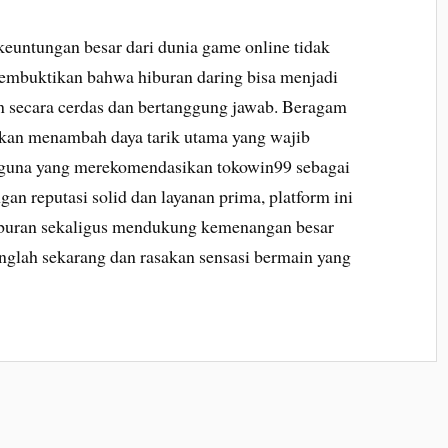
euntungan besar dari dunia game online tidak
 membuktikan bahwa hiburan daring bisa menjadi
n secara cerdas dan bertanggung jawab. Beragam
rkan menambah daya tarik utama yang wajib
ngguna yang merekomendasikan tokowin99 sebagai
gan reputasi solid dan layanan prima, platform ini
iburan sekaligus mendukung kemenangan besar
nglah sekarang dan rasakan sensasi bermain yang