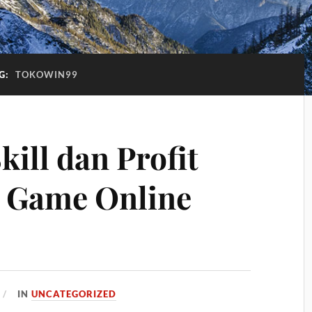
G:
TOKOWIN99
ill dan Profit
s Game Online
IN
UNCATEGORIZED