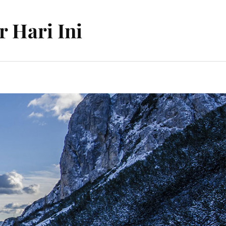
r Hari Ini