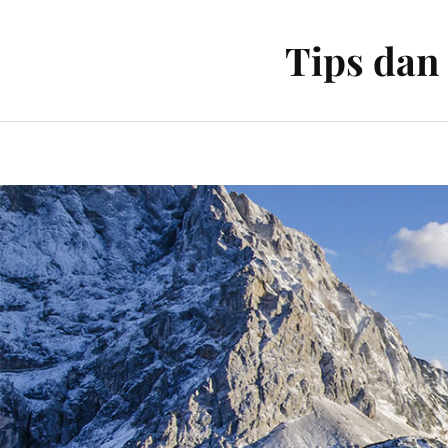
Tips dan 