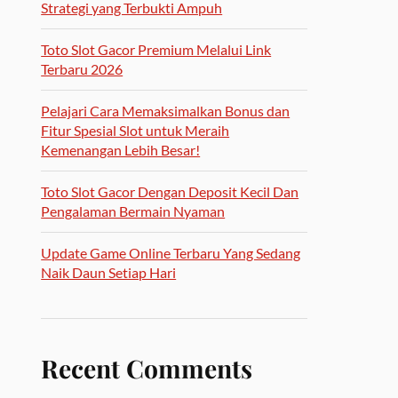
Strategi yang Terbukti Ampuh
Toto Slot Gacor Premium Melalui Link
Terbaru 2026
Pelajari Cara Memaksimalkan Bonus dan
Fitur Spesial Slot untuk Meraih
Kemenangan Lebih Besar!
Toto Slot Gacor Dengan Deposit Kecil Dan
Pengalaman Bermain Nyaman
Update Game Online Terbaru Yang Sedang
Naik Daun Setiap Hari
Recent Comments