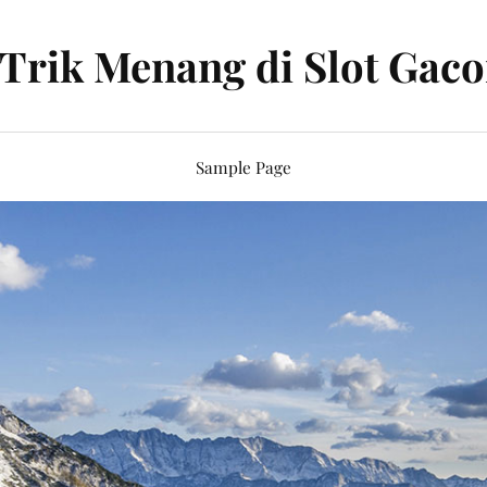
Trik Menang di Slot Gaco
Sample Page