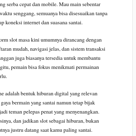
ng serba cepat dan mobile. Mau main sebentar
di waktu senggang, semuanya bisa disesuaikan tanpa
up koneksi internet dan suasana santai.
form slot masa kini umumnya dirancang dengan
aran mudah, navigasi jelas, dan sistem transaksi
langgan juga biasanya tersedia untuk membantu
begitu, pemain bisa fokus menikmati permainan
rlu.
ne adalah bentuk hiburan digital yang relevan
gaya bermain yang santai namun tetap bijak
jadi teman pelepas penat yang menyenangkan.
sinya, dan jadikan slot sebagai hiburan, bukan
nya justru datang saat kamu paling santai.