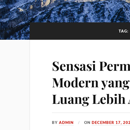
TAG:
Sensasi Perm
Modern yang
Luang Lebih 
BY
ADMIN
ON
DECEMBER 17, 20