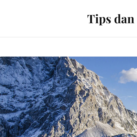
Tips dan 