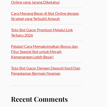
Online yang Jarang Diketahui
Cara Menang Besar di Slot Online dengan
Strategi yang Terbukti Ampuh
Toto Slot Gacor Premium Melalui Link
Terbaru 2026
Pelajari Cara Memaksimalkan Bonus dan
Fitur Spesial Slot untuk Meraih
Kemenangan Lebih Besar!
Toto Slot Gacor Dengan Deposit Kecil Dan
Pengalaman Bermain Nyaman
Recent Comments