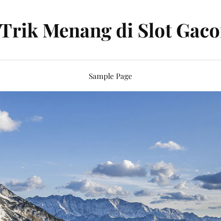
Trik Menang di Slot Gaco
Sample Page