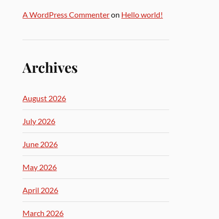
A WordPress Commenter
on
Hello world!
Archives
August 2026
July 2026
June 2026
May 2026
April 2026
March 2026