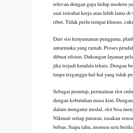
relevan dengan gaya hidup modern ya
saat istirahat kerja atau lebih lama 
ribet. Tidak perlu tempat khusus, cuk
Dari sisi kenyamanan pengguna, plat
antarmuka yang ramah. Proses pendaft
dibuat efisien. Dukungan layanan pe
jika terjadi kendala teknis. Dengan 
tanpa terganggu hal-hal yang tidak pe
Sebagai penutup, permainan slot onli
dengan kebutuhan masa kini. Dengan 
dalam mengatur modal, slot bisa men
Nikmati setiap putaran, rasakan sensa
beban. Siapa tahu, momen seru berikut