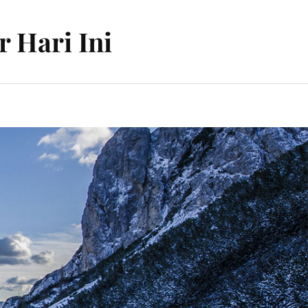
r Hari Ini