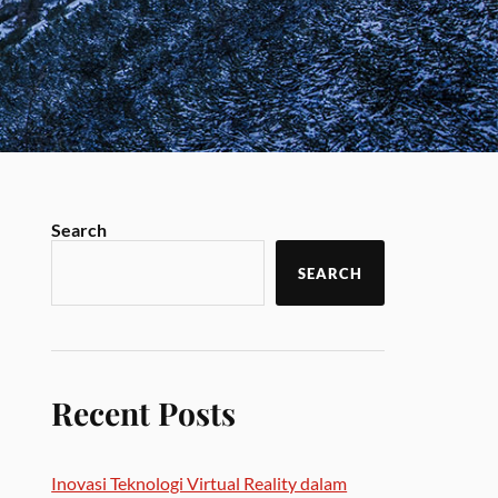
Search
SEARCH
Recent Posts
Inovasi Teknologi Virtual Reality dalam