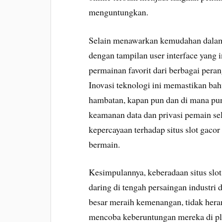
menguntungkan.
Selain menawarkan kemudahan dalam m
dengan tampilan user interface yang 
permainan favorit dari berbagai perang
Inovasi teknologi ini memastikan bah
hambatan, kapan pun dan di mana pun
keamanan data dan privasi pemain sel
kepercayaan terhadap situs slot gaco
bermain.
Kesimpulannya, keberadaan situs slo
daring di tengah persaingan industri 
besar meraih kemenangan, tidak her
mencoba keberuntungan mereka di pla