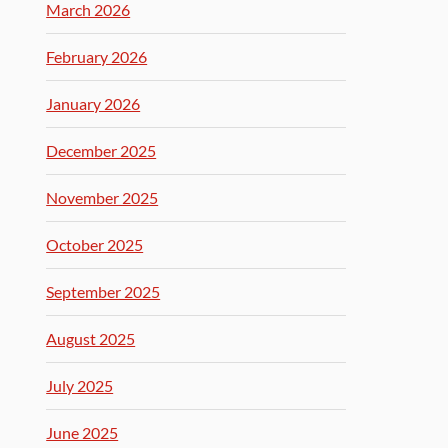
March 2026
February 2026
January 2026
December 2025
November 2025
October 2025
September 2025
August 2025
July 2025
June 2025