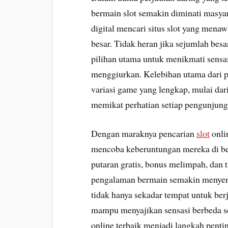
bermain slot semakin diminati masya
digital mencari situs slot yang men
besar. Tidak heran jika sejumlah besa
pilihan utama untuk menikmati sensas
menggiurkan. Kelebihan utama dari p
variasi game yang lengkap, mulai dar
memikat perhatian setiap pengunjung
Dengan maraknya pencarian
slot
onli
mencoba keberuntungan mereka di berba
putaran gratis, bonus melimpah, dan
pengalaman bermain semakin menyena
tidak hanya sekadar tempat untuk berj
mampu menyajikan sensasi berbeda set
online terbaik menjadi langkah pentin