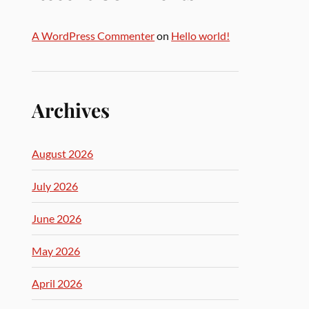
A WordPress Commenter
on
Hello world!
Archives
August 2026
July 2026
June 2026
May 2026
April 2026