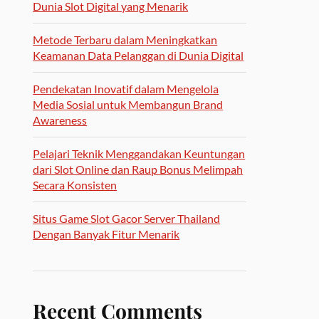
Dunia Slot Digital yang Menarik
Metode Terbaru dalam Meningkatkan
Keamanan Data Pelanggan di Dunia Digital
Pendekatan Inovatif dalam Mengelola
Media Sosial untuk Membangun Brand
Awareness
Pelajari Teknik Menggandakan Keuntungan
dari Slot Online dan Raup Bonus Melimpah
Secara Konsisten
Situs Game Slot Gacor Server Thailand
Dengan Banyak Fitur Menarik
Recent Comments