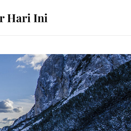
r Hari Ini