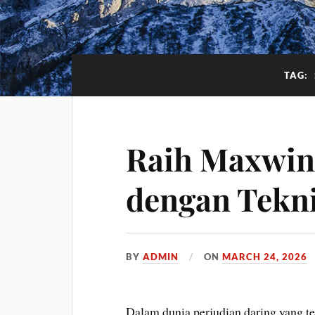
TAG:
Raih Maxwin 
dengan Tekn
BY
ADMIN
ON
MARCH 24, 2026
Dalam dunia perjudian daring yang t