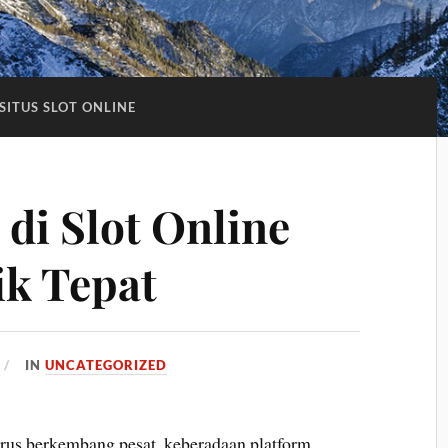
SITUS SLOT ONLINE
di Slot Online
ik Tepat
IN
UNCATEGORIZED
erus berkembang pesat, keberadaan platform