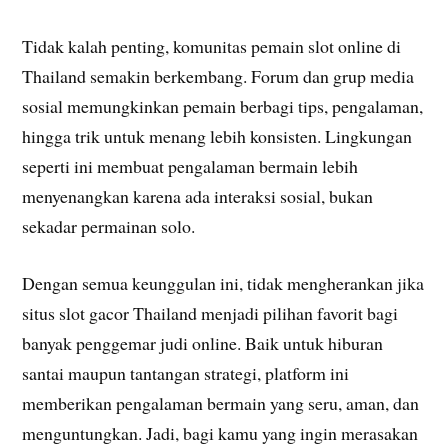
Tidak kalah penting, komunitas pemain slot online di
Thailand semakin berkembang. Forum dan grup media
sosial memungkinkan pemain berbagi tips, pengalaman,
hingga trik untuk menang lebih konsisten. Lingkungan
seperti ini membuat pengalaman bermain lebih
menyenangkan karena ada interaksi sosial, bukan
sekadar permainan solo.
Dengan semua keunggulan ini, tidak mengherankan jika
situs slot gacor Thailand menjadi pilihan favorit bagi
banyak penggemar judi online. Baik untuk hiburan
santai maupun tantangan strategi, platform ini
memberikan pengalaman bermain yang seru, aman, dan
menguntungkan. Jadi, bagi kamu yang ingin merasakan