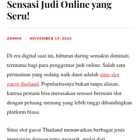
Sensasi Judi Online yang
Seru!
ADMIN
NOVEMBER 19, 2025
Di era digital saat ini, hiburan daring semakin diminati,
terutama bagi para penggemar judi online. Salah satu
permainan yang sedang naik daun adalah
situs slot
gacor thailand
. Popularitasnya bukan tanpa alasan,
karena pemain bisa merasakan sensasi bermain slot
dengan peluang menang yang lebih tinggi dibandingkan
platform biasa.
Situs slot gacor Thailand menawarkan berbagai jenis
permainan dengan tema menarik, mulai dari