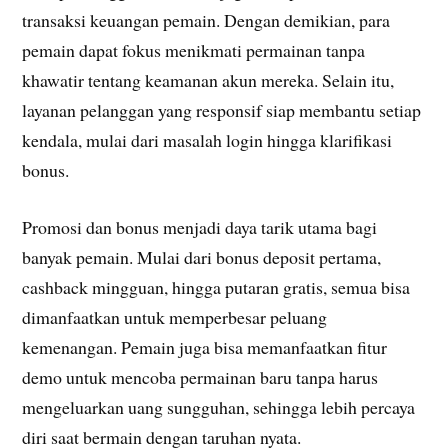
transaksi keuangan pemain. Dengan demikian, para
pemain dapat fokus menikmati permainan tanpa
khawatir tentang keamanan akun mereka. Selain itu,
layanan pelanggan yang responsif siap membantu setiap
kendala, mulai dari masalah login hingga klarifikasi
bonus.
Promosi dan bonus menjadi daya tarik utama bagi
banyak pemain. Mulai dari bonus deposit pertama,
cashback mingguan, hingga putaran gratis, semua bisa
dimanfaatkan untuk memperbesar peluang
kemenangan. Pemain juga bisa memanfaatkan fitur
demo untuk mencoba permainan baru tanpa harus
mengeluarkan uang sungguhan, sehingga lebih percaya
diri saat bermain dengan taruhan nyata.