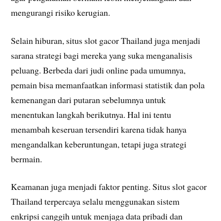
mengurangi risiko kerugian.
Selain hiburan, situs slot gacor Thailand juga menjadi
sarana strategi bagi mereka yang suka menganalisis
peluang. Berbeda dari judi online pada umumnya,
pemain bisa memanfaatkan informasi statistik dan pola
kemenangan dari putaran sebelumnya untuk
menentukan langkah berikutnya. Hal ini tentu
menambah keseruan tersendiri karena tidak hanya
mengandalkan keberuntungan, tetapi juga strategi
bermain.
Keamanan juga menjadi faktor penting. Situs slot gacor
Thailand terpercaya selalu menggunakan sistem
enkripsi canggih untuk menjaga data pribadi dan