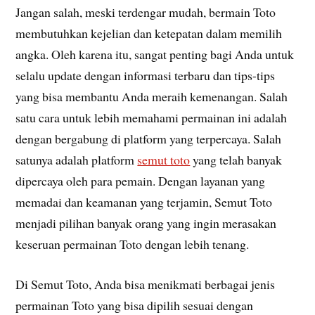
Jangan salah, meski terdengar mudah, bermain Toto
membutuhkan kejelian dan ketepatan dalam memilih
angka. Oleh karena itu, sangat penting bagi Anda untuk
selalu update dengan informasi terbaru dan tips-tips
yang bisa membantu Anda meraih kemenangan. Salah
satu cara untuk lebih memahami permainan ini adalah
dengan bergabung di platform yang terpercaya. Salah
satunya adalah platform
semut toto
yang telah banyak
dipercaya oleh para pemain. Dengan layanan yang
memadai dan keamanan yang terjamin, Semut Toto
menjadi pilihan banyak orang yang ingin merasakan
keseruan permainan Toto dengan lebih tenang.
Di Semut Toto, Anda bisa menikmati berbagai jenis
permainan Toto yang bisa dipilih sesuai dengan