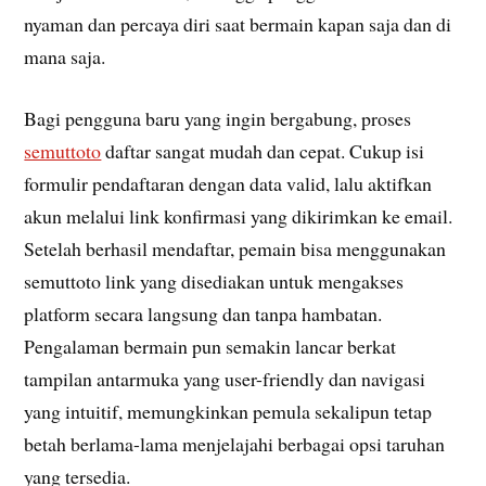
nyaman dan percaya diri saat bermain kapan saja dan di
mana saja.
Bagi pengguna baru yang ingin bergabung, proses
semuttoto
daftar sangat mudah dan cepat. Cukup isi
formulir pendaftaran dengan data valid, lalu aktifkan
akun melalui link konfirmasi yang dikirimkan ke email.
Setelah berhasil mendaftar, pemain bisa menggunakan
semuttoto link yang disediakan untuk mengakses
platform secara langsung dan tanpa hambatan.
Pengalaman bermain pun semakin lancar berkat
tampilan antarmuka yang user-friendly dan navigasi
yang intuitif, memungkinkan pemula sekalipun tetap
betah berlama-lama menjelajahi berbagai opsi taruhan
yang tersedia.