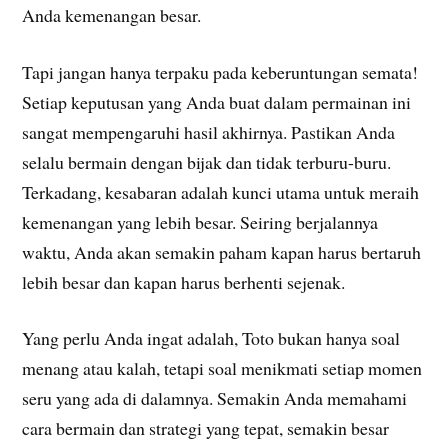
Anda kemenangan besar.
Tapi jangan hanya terpaku pada keberuntungan semata!
Setiap keputusan yang Anda buat dalam permainan ini
sangat mempengaruhi hasil akhirnya. Pastikan Anda
selalu bermain dengan bijak dan tidak terburu-buru.
Terkadang, kesabaran adalah kunci utama untuk meraih
kemenangan yang lebih besar. Seiring berjalannya
waktu, Anda akan semakin paham kapan harus bertaruh
lebih besar dan kapan harus berhenti sejenak.
Yang perlu Anda ingat adalah, Toto bukan hanya soal
menang atau kalah, tetapi soal menikmati setiap momen
seru yang ada di dalamnya. Semakin Anda memahami
cara bermain dan strategi yang tepat, semakin besar