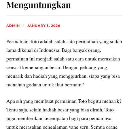
Menguntungkan
ADMIN
JANUARY 5, 2026
Permainan Toto adalah salah satu permainan yang sudah
lama dikenal di Indonesia. Bagi banyak orang,
permainan ini menjadi salah satu cara untuk merasakan
sensasi kemenangan besar. Dengan peluang yang
menarik dan hadiah yang menggiurkan, siapa yang bisa
menahan godaan untuk ikut bermain?
Apa sih yang membuat permainan Toto begitu menarik?
Tentu saja, selain hadiah besar yang bisa diraih, Toto
juga memberikan kesempatan bagi para pemainnya
untuk merasakan pengalaman yang seru. Semua orang