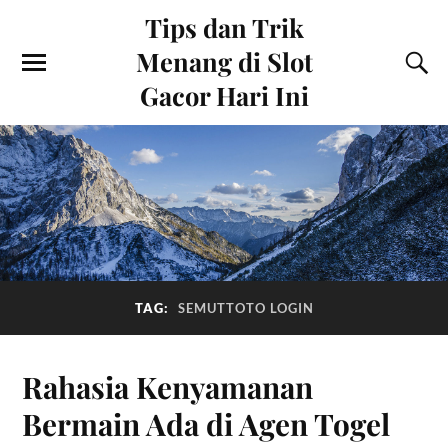
Tips dan Trik
Menang di Slot
Gacor Hari Ini
TAG:
SEMUTTOTO LOGIN
Rahasia Kenyamanan
Bermain Ada di Agen Togel