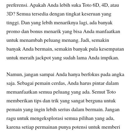
preferensi. Apakah Anda lebih suka Toto 6D, 4D, atau
3D? Semua tersedia dengan tingkat keseruan yang
tinggi. Dan yang lebih menariknya lagi, ada banyak
promo dan bonus menarik yang bisa Anda manfaatkan
untuk menambah peluang menang. Jadi, semakin
banyak Anda bermain, semakin banyak pula kesempatan
untuk meraih jackpot yang sudah lama Anda impikan.
Namun, jangan sampai Anda hanya berfokus pada angka
saja. Sebagai pemain cerdas, Anda harus pintar dalam
memanfaatkan semua peluang yang ada. Semut Toto
memberikan tips dan trik yang sangat berguna untuk
pemain yang ingin lebih serius dalam bermain. Jangan
ragu untuk mengeksplorasi semua pilihan yang ada,
karena setiap permainan punya potensi untuk memberi