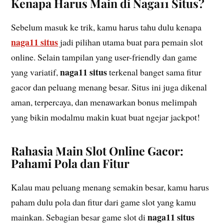
Kenapa Harus Main di Naga11 Situs?
Sebelum masuk ke trik, kamu harus tahu dulu kenapa
naga11 situs
jadi pilihan utama buat para pemain slot
online. Selain tampilan yang user-friendly dan game
naga11 situs
yang variatif,
terkenal banget sama fitur
gacor dan peluang menang besar. Situs ini juga dikenal
aman, terpercaya, dan menawarkan bonus melimpah
yang bikin modalmu makin kuat buat ngejar jackpot!
Rahasia Main Slot Online Gacor:
Pahami Pola dan Fitur
Kalau mau peluang menang semakin besar, kamu harus
paham dulu pola dan fitur dari game slot yang kamu
naga11 situs
mainkan. Sebagian besar game slot di