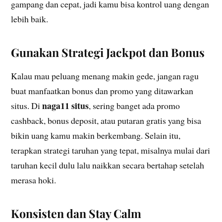
gampang dan cepat, jadi kamu bisa kontrol uang dengan
lebih baik.
Gunakan Strategi Jackpot dan Bonus
Kalau mau peluang menang makin gede, jangan ragu
buat manfaatkan bonus dan promo yang ditawarkan
naga11 situs
situs. Di
, sering banget ada promo
cashback, bonus deposit, atau putaran gratis yang bisa
bikin uang kamu makin berkembang. Selain itu,
terapkan strategi taruhan yang tepat, misalnya mulai dari
taruhan kecil dulu lalu naikkan secara bertahap setelah
merasa hoki.
Konsisten dan Stay Calm