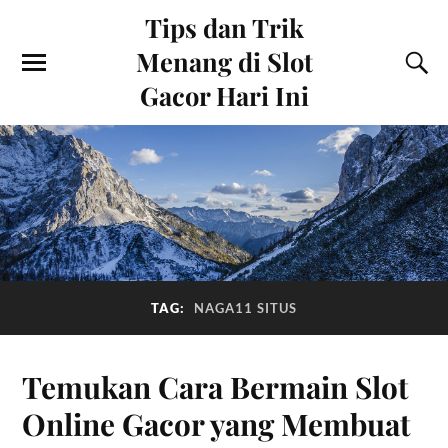
Tips dan Trik
Menang di Slot
Gacor Hari Ini
TAG:
NAGA11 SITUS
Temukan Cara Bermain Slot
Online Gacor yang Membuat