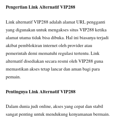
Pengertian Link Alternatif VIP288
Link alternatif VIP288 adalah alamat URL pengganti
yang digunakan untuk mengakses situs VIP288 ketika
alamat utama tidak bisa dibuka. Hal ini biasanya terjadi
akibat pemblokiran internet oleh provider atau
pemerintah demi mematuhi regulasi tertentu. Link
alternatif disediakan secara resmi oleh VIP288 guna
memastikan akses tetap lancar dan aman bagi para
pemain.
Pentingnya Link Alternatif VIP288
Dalam dunia judi online, akses yang cepat dan stabil
sangat penting untuk mendukung kenyamanan bermain.