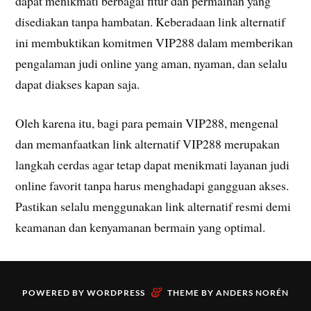
dapat menikmati berbagai fitur dan permainan yang
disediakan tanpa hambatan. Keberadaan link alternatif
ini membuktikan komitmen VIP288 dalam memberikan
pengalaman judi online yang aman, nyaman, dan selalu
dapat diakses kapan saja.
Oleh karena itu, bagi para pemain VIP288, mengenal
dan memanfaatkan link alternatif VIP288 merupakan
langkah cerdas agar tetap dapat menikmati layanan judi
online favorit tanpa harus menghadapi gangguan akses.
Pastikan selalu menggunakan link alternatif resmi demi
keamanan dan kenyamanan bermain yang optimal.
&
POWERED BY
WORDPRESS
THEME BY
ANDERS NORÉN