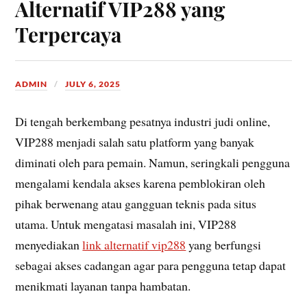
Alternatif VIP288 yang
Terpercaya
ADMIN
JULY 6, 2025
Di tengah berkembang pesatnya industri judi online,
VIP288 menjadi salah satu platform yang banyak
diminati oleh para pemain. Namun, seringkali pengguna
mengalami kendala akses karena pemblokiran oleh
pihak berwenang atau gangguan teknis pada situs
utama. Untuk mengatasi masalah ini, VIP288
menyediakan
link alternatif vip288
yang berfungsi
sebagai akses cadangan agar para pengguna tetap dapat
menikmati layanan tanpa hambatan.