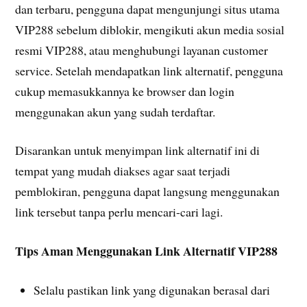
dan terbaru, pengguna dapat mengunjungi situs utama
VIP288 sebelum diblokir, mengikuti akun media sosial
resmi VIP288, atau menghubungi layanan customer
service. Setelah mendapatkan link alternatif, pengguna
cukup memasukkannya ke browser dan login
menggunakan akun yang sudah terdaftar.
Disarankan untuk menyimpan link alternatif ini di
tempat yang mudah diakses agar saat terjadi
pemblokiran, pengguna dapat langsung menggunakan
link tersebut tanpa perlu mencari-cari lagi.
Tips Aman Menggunakan Link Alternatif VIP288
Selalu pastikan link yang digunakan berasal dari