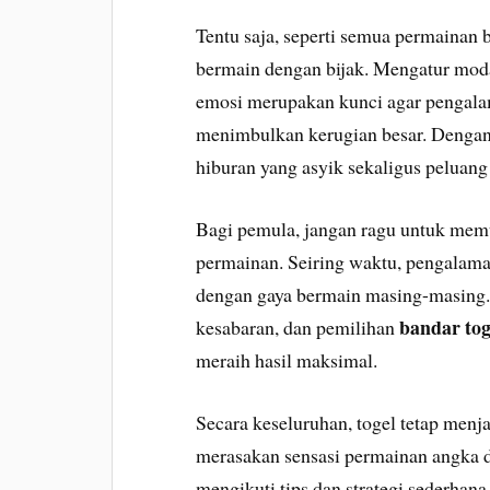
Tentu saja, seperti semua permainan 
bermain dengan bijak. Mengatur moda
emosi merupakan kunci agar pengala
menimbulkan kerugian besar. Dengan 
hiburan yang asyik sekaligus peluan
Bagi pemula, jangan ragu untuk memu
permainan. Seiring waktu, pengalama
dengan gaya bermain masing-masing
bandar tog
kesabaran, dan pemilihan
meraih hasil maksimal.
Secara keseluruhan, togel tetap menj
merasakan sensasi permainan angka 
mengikuti tips dan strategi sederhana