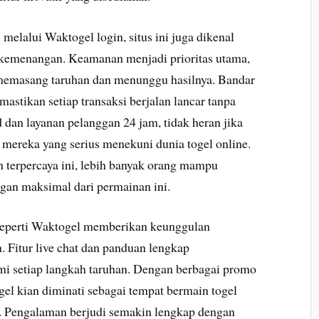
elalui Waktogel login, situs ini juga dikenal
kemenangan. Keamanan menjadi prioritas utama,
 memasang taruhan dan menunggu hasilnya. Bandar
mastikan setiap transaksi berjalan lancar tanpa
 dan layanan pelanggan 24 jam, tidak heran jika
 mereka yang serius menekuni dunia togel online.
 terpercaya ini, lebih banyak orang mampu
an maksimal dari permainan ini.
 seperti Waktogel memberikan keunggulan
. Fitur live chat dan panduan lengkap
setiap langkah taruhan. Dengan berbagai promo
l kian diminati sebagai tempat bermain togel
 Pengalaman berjudi semakin lengkap dengan