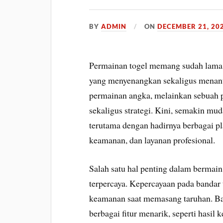
BY
ADMIN
ON
DECEMBER 21, 20
Permainan togel memang sudah lama d
yang menyenangkan sekaligus menanta
permainan angka, melainkan sebuah 
sekaligus strategi. Kini, semakin mud
terutama dengan hadirnya berbagai 
keamanan, dan layanan profesional.
Salah satu hal penting dalam bermai
terpercaya. Kepercayaan pada banda
keamanan saat memasang taruhan. Ba
berbagai fitur menarik, seperti hasil 