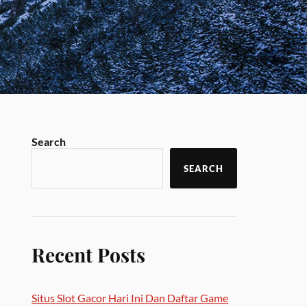
Search
SEARCH
Recent Posts
Situs Slot Gacor Hari Ini Dan Daftar Game