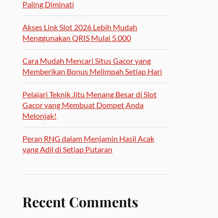
Paling Diminati
Akses Link Slot 2026 Lebih Mudah
Menggunakan QRIS Mulai 5.000
Cara Mudah Mencari Situs Gacor yang
Memberikan Bonus Melimpah Setiap Hari
Pelajari Teknik Jitu Menang Besar di Slot
Gacor yang Membuat Dompet Anda
Melonjak!
Peran RNG dalam Menjamin Hasil Acak
yang Adil di Setiap Putaran
Recent Comments