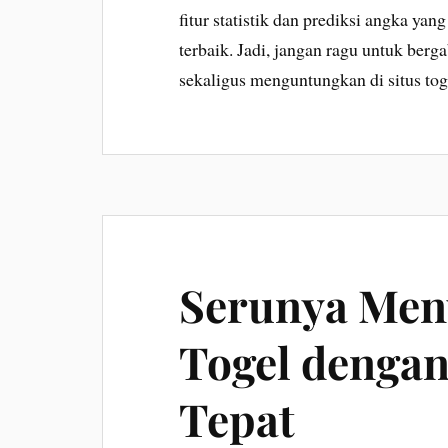
fitur statistik dan prediksi angka y
terbaik. Jadi, jangan ragu untuk berg
sekaligus menguntungkan di situs togel
Serunya Men
Togel dengan
Tepat