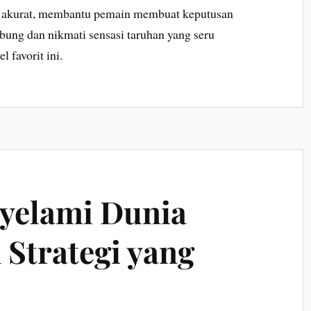
ang akurat, membantu pemain membuat keputusan
abung dan nikmati sensasi taruhan yang seru
 favorit ini.
yelami Dunia
 Strategi yang