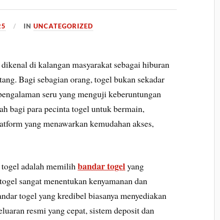
25
IN
UNCATEGORIZED
ikenal di kalangan masyarakat sebagai hiburan
ng. Bagi sebagian orang, togel bukan sekadar
pengalaman seru yang menguji keberuntungan
ah bagi para pecinta togel untuk bermain,
platform yang menawarkan kemudahan akses,
bandar togel
n togel adalah memilih
yang
r togel sangat menentukan kenyamanan dan
ndar togel yang kredibel biasanya menyediakan
keluaran resmi yang cepat, sistem deposit dan