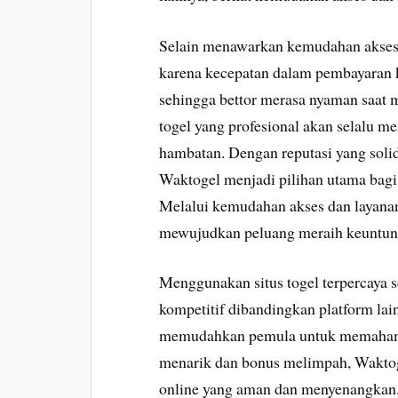
Selain menawarkan kemudahan akses m
karena kecepatan dalam pembayaran 
sehingga bettor merasa nyaman saat
togel yang profesional akan selalu me
hambatan. Dengan reputasi yang solid
Waktogel menjadi pilihan utama bagi
Melalui kemudahan akses dan layanan
mewujudkan peluang meraih keuntung
Menggunakan situs togel terpercaya
kompetitif dibandingkan platform lain
memudahkan pemula untuk memahami 
menarik dan bonus melimpah, Waktoge
online yang aman dan menyenangkan.